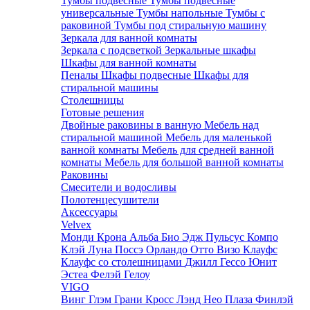
Тумбы подвесные
Тумбы подвесные
универсальные
Тумбы напольные
Тумбы с
раковиной
Тумбы под стиральную машину
Зеркала для ванной комнаты
Зеркала с подсветкой
Зеркальные шкафы
Шкафы для ванной комнаты
Пеналы
Шкафы подвесные
Шкафы для
стиральной машины
Столешницы
Готовые решения
Двойные раковины в ванную
Мебель над
стиральной машиной
Мебель для маленькой
ванной комнаты
Мебель для средней ванной
комнаты
Мебель для большой ванной комнаты
Раковины
Смесители и водосливы
Полотенцесушители
Аксессуары
Velvex
Монди
Крона
Альба
Био
Эдж
Пульсус
Компо
Клэй
Луна
Поссэ
Орландо
Отто
Визо
Клауфс
Клауфс со столешницами
Джилл
Гессо
Юнит
Эстеа
Фелэй
Гелоу
VIGO
Винг
Глэм
Грани
Кросс
Лэнд
Нео
Плаза
Финлэй