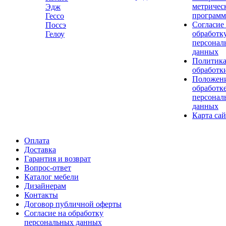
метричес
Эдж
програм
Гессо
Согласие
Поссэ
обработк
Гелоу
персонал
данных
Политик
обработк
Положени
обработк
персонал
данных
Карта сай
Оплата
Доставка
Гарантия и возврат
Вопрос-ответ
Каталог мебели
Дизайнерам
Контакты
Договор публичной оферты
Согласие на обработку
персональных данных