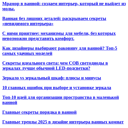
Мрамор в ванной: создаем интерьер, который не выйдет из
моды.
Ванная без лишних деталей: раскрываем секреты
«невидимого интерьера»
С ними приятнее: механизмы для мебели, без которых
невозможно представить комфорт.
Как дизайнеры выбирают раковину для ванной? Топ-5
самых удачных моделей
Секреты идеального света: чем COB светодиоды в
зеркалах лучше обычной LED-подсветки?
Зеркало vs зеркальный шкаф: плюсы и минусы
10 главных ошибок при выборе и установке зеркала
Топ-10 идей для организации пространства в маленькой
ванной
Главные секреты порядка в ванной
Главные тренды 2025 в дизайне интерьера ванных комнат