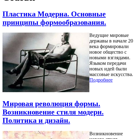
Пластика Модерна. Основные
принципы формообразования.
Ведущие мировые
державы в начале 20
века формировали
новое общество с
новыми взглядами.
Языком передачи
новых идей были
массовые искусства.
Подробнее
Мировая революция формы.
Возникновение стиля модерн.
Политика и дизайн.
Возникновение