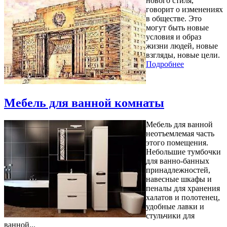
нового стиля,
говорит о изменениях
в обществе. Это
могут быть новые
условия и образ
жизни людей, новые
взгляды, новые цели.
Подробнее
Мебель для ванной комнаты
Мебель для ванной
неотъемлемая часть
этого помещения.
Небольшие тумбочки
для ванно-банных
принадлежностей,
навесные шкафы и
пеналы для хранения
халатов и полотенец,
удобные лавки и
стульчики для
ванной...