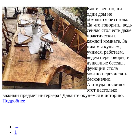
Как известно, ни
один дом не
обходится без стола.
Да что говорить, ведь
сейчас стол есть даже
практически в
каждой комнате. За
ним мы кушаем,
учимся, работаем,
ведем переговоры, и
душевные беседы,
функции стола
можно перечислять
бесконечно.
А откуда появился
этот настолько
важный предмет интерьера? Давайте окунемся в историю.
Подробнее
←
1