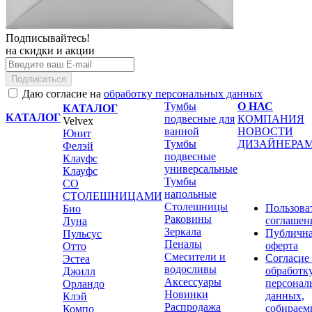
Подписывайтесь!
на скидки и акции
Подписаться
Даю согласие на
обработку персональных данных
Тумбы
О НАС
КАТАЛОГ
КАТАЛОГ
подвесные для
КОМПАНИЯ
Velvex
ванной
НОВОСТИ
Юнит
Тумбы
ДИЗАЙНЕРА
Фелэй
подвесные
Клауфс
универсальные
Клауфс
Тумбы
СО
напольные
СТОЛЕШНИЦАМИ
Столешницы
Пользова
Био
Раковины
соглашен
Луна
Зеркала
Публичн
Пульсус
Пеналы
оферта
Отто
Смесители и
Согласие
Эстеа
водосливы
обработк
Джилл
Аксессуары
персонал
Орландо
Новинки
данных,
Клэй
Распродажа
собираем
Компо