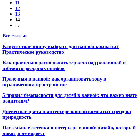
11
12
13
14
→
Все статьи
Какую столешницу выбрать для ванной комнаты?
Практическое руководство
Как правильно расположить зеркало над раковиной и
избежать досадных ошибок
Прачечная в ванной: как организовать зону в
ограниченном пространстве
5 правил безопасности для детей в ванной: что важно знать
родителям?
Древесные цвета в интерьере ванной комнаты: тренд на
природность.
Пастельные оттенки в интерьере ванной: дизайн, который
никогда не надоест