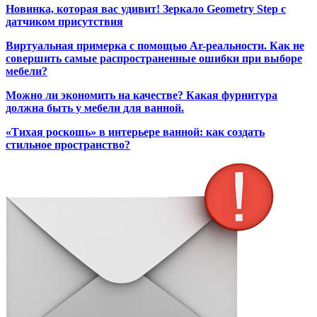
Новинка, которая вас удивит! Зеркало Geometry Step с
датчиком присутствия
Виртуальная примерка с помощью Ar-реальности. Как не
совершить самые распространенные ошибки при выборе
мебели?
Можно ли экономить на качестве? Какая фурнитура
должна быть у мебели для ванной.
«Тихая роскошь» в интерьере ванной: как создать
стильное пространство?