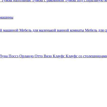
е
Тумбы напольные
Тумбы с раковиной
Тумбы под стиральную 
 машины
ной машиной
Мебель для маленькой ванной комнаты
Мебель для 
Луна
Поссэ
Орландо
Отто
Визо
Клауфс
Клауфс со столешницам