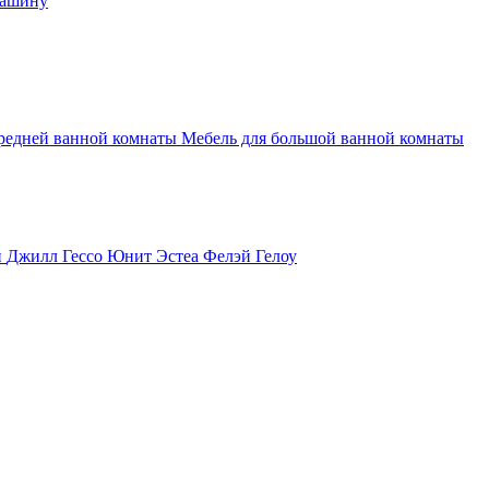
машину
средней ванной комнаты
Мебель для большой ванной комнаты
и
Джилл
Гессо
Юнит
Эстеа
Фелэй
Гелоу