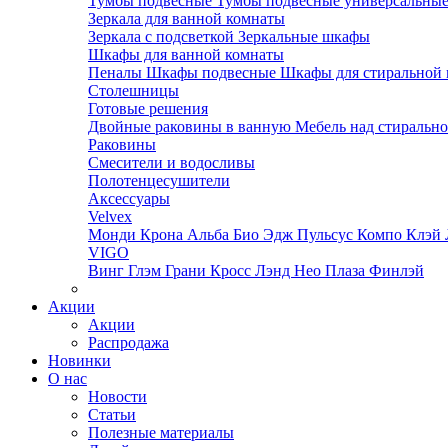
Тумбы подвесные
Тумбы подвесные универсальны
Зеркала для ванной комнаты
Зеркала с подсветкой
Зеркальные шкафы
Шкафы для ванной комнаты
Пеналы
Шкафы подвесные
Шкафы для стиральной
Столешницы
Готовые решения
Двойные раковины в ванную
Мебель над стираль
Раковины
Смесители и водосливы
Полотенцесушители
Аксессуары
Velvex
Монди
Крона
Альба
Био
Эдж
Пульсус
Компо
Клэй
VIGO
Винг
Глэм
Грани
Кросс
Лэнд
Нео
Плаза
Финлэй
Акции
Акции
Распродажа
Новинки
О нас
Новости
Статьи
Полезные материалы