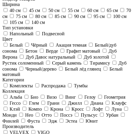
Ширина
40 см
45 см
50 см
55 см
60 см
65 см
70
см
75 см
80 см
85 см
90 см
95 см
100 см
105 см
140 см
Тип установки
Напольный
Подвесной
Цвет
Белый
Чёрный
Акация темная
Белый/дуб
сонома
Бетон
Верде
Графит матовый
Дуб
Верона
Дуб Давос натуральный
Дуб золотой
Рустик соломенный
Серый камень
Тирамису
Дуб
сонома
Черный/дерево
Белый лёд глянец
Белый
матовый
Категории
Комплекты
Распродажа
Тумбы
Коллекция
Альба
Био
Визо
Винг
Гелоу
Геометрия
Гессо
Глем
Грани
Джилл
Диана
Клауфс
Клэй
Компо
Крона
Кросс
Лофт
Луна
Монди
Нео
Отто
Поссэ
Пульсус
Урбан
Финлей
Фуста
Эдж
Эстеа
Юнит
Производитель
VELVEX
VIGO