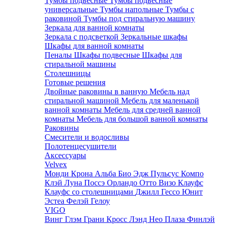
Тумбы подвесные
Тумбы подвесные
универсальные
Тумбы напольные
Тумбы с
раковиной
Тумбы под стиральную машину
Зеркала для ванной комнаты
Зеркала с подсветкой
Зеркальные шкафы
Шкафы для ванной комнаты
Пеналы
Шкафы подвесные
Шкафы для
стиральной машины
Столешницы
Готовые решения
Двойные раковины в ванную
Мебель над
стиральной машиной
Мебель для маленькой
ванной комнаты
Мебель для средней ванной
комнаты
Мебель для большой ванной комнаты
Раковины
Смесители и водосливы
Полотенцесушители
Аксессуары
Velvex
Монди
Крона
Альба
Био
Эдж
Пульсус
Компо
Клэй
Луна
Поссэ
Орландо
Отто
Визо
Клауфс
Клауфс со столешницами
Джилл
Гессо
Юнит
Эстеа
Фелэй
Гелоу
VIGO
Винг
Глэм
Грани
Кросс
Лэнд
Нео
Плаза
Финлэй