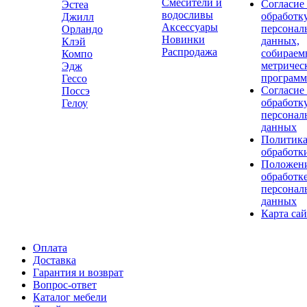
Смесители и
Согласие
Эстеа
водосливы
обработк
Джилл
Аксессуары
персонал
Орландо
Новинки
данных,
Клэй
Распродажа
собираем
Компо
метричес
Эдж
програм
Гессо
Согласие
Поссэ
обработк
Гелоу
персонал
данных
Политик
обработк
Положени
обработк
персонал
данных
Карта сай
Оплата
Доставка
Гарантия и возврат
Вопрос-ответ
Каталог мебели