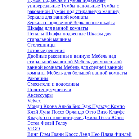
Тумбы подвесные
Тумбы подвесные
универсальные
Тумбы напольные
Тумбы с
раковиной
Тумбы под стиральную машину
Зеркала для ванной комнаты
Зеркала с подсветкой
Зеркальные шкафы
Шкафы для ванной комнаты
Пеналы
Шкафы подвесные
Шкафы для
стиральной машины
Столешницы
Готовые решения
Двойные раковины в ванную
Мебель над
стиральной машиной
Мебель для маленькой
ванной комнаты
Мебель для средней ванной
комнаты
Мебель для большой ванной комнаты
Раковины
Смесители и водосливы
Полотенцесушители
Аксессуары
Velvex
Монди
Крона
Альба
Био
Эдж
Пульсус
Компо
Клэй
Луна
Поссэ
Орландо
Отто
Визо
Клауфс
Клауфс со столешницами
Джилл
Гессо
Юнит
Эстеа
Фелэй
Гелоу
VIGO
Винг
Глэм
Грани
Кросс
Лэнд
Нео
Плаза
Финлэй