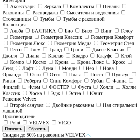
Категории
Аксессуары
Зеркала
Комплекты
Пеналы
Раковины
Распродажа
Смесители и водосливы
Столешницы
Тумбы
Тумбы с раковиной
Коллекция
Альба
БАЛТИКА
Био
Визо
Винг
Гелоу
Геометрия
Геометрия Классик
Геометрия Комфорт
Геометрия Люкс
Геометрия Медиа
Геометрия Степ
Гессо
Глем
Гранд
Грани
Джесс Классик
Джилл
Диана
Каллао
Квадро
Клауфс
Клэй
Компо
Космо
Крона
Крона Люкс
Кросс
Ленд
Лофт
Луна
Монди
Нео
Нова
Орландо
Отти
Отто
Плаза
Поссэ
Пульсус
Ригли
Роберта
Спин Комфорт
Урбан
Фаина
Финлей
Флэм
ФОСТЕР
Фуста
Холли
Холли
Классик
Хоска
Эдж
Эстеа
Юнит
Решение Velvex
Второй санузел
Двойные раковины
Над стиральной
машиной
Производитель
Point
VELVEX
VIGO
Скидки до 50% на раковины VELVEX