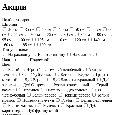
Акции
Подбор товаров
Ширина
30 см
35 см
40 см
45 см
50 см
55 см
60
см
65 см
70 см
75 см
80 см
85 см
90 см
95 см
100 см
105 см
110 см
120 см
140 см
160 см
185 см
190 см
Тип установки
На раковину
На столешницу
Накладная
Напольный
Подвесной
Цвет
Белый
Чёрный
Темный лен/белый
Акация
темная
Белый/дуб сонома
Бетон
Верде
Графит
матовый
Дуб Верона
Дуб Давос натуральный
Дуб
золотой
Дуб Санремо
Рустик соломенный
Серый
камень
Тирамису
Шатанэ
Дуб сонома
Вяз
Чёрно-белый
Белый/дерево
Черный/дерево
Белый
мрамор
Подземный чугун
Графит
Белый лёд глянец
Белый матовый
Бежевый
Красный
Дуб
карпентер
Дуб французский