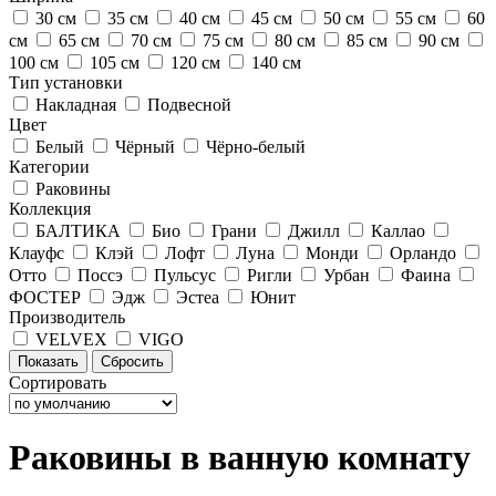
30 см
35 см
40 см
45 см
50 см
55 см
60
см
65 см
70 см
75 см
80 см
85 см
90 см
100 см
105 см
120 см
140 см
Тип установки
Накладная
Подвесной
Цвет
Белый
Чёрный
Чёрно-белый
Категории
Раковины
Коллекция
БАЛТИКА
Био
Грани
Джилл
Каллао
Клауфс
Клэй
Лофт
Луна
Монди
Орландо
Отто
Поссэ
Пульсус
Ригли
Урбан
Фаина
ФОСТЕР
Эдж
Эстеа
Юнит
Производитель
VELVEX
VIGO
Сортировать
Раковины в ванную комнату