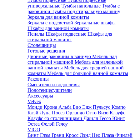
Тумбы подвесные
Тумбы подвесные
универсальные
Тумбы напольные
Тумбы с
раковиной
Тумбы под стиральную машину
Зеркала для ванной комнаты
Зеркала с подсветкой
Зеркальные шкафы
Шкафы для ванной комнаты
Пеналы
Шкафы подвесные
Шкафы для
стиральной машины
Столешницы
Готовые решения
Двойные раковины в ванную
Мебель над
стиральной машиной
Мебель для маленькой
ванной комнаты
Мебель для средней ванной
комнаты
Мебель для большой ванной комнаты
Раковины
Смесители и водосливы
Полотенцесушители
Аксессуары
Velvex
Монди
Крона
Альба
Био
Эдж
Пульсус
Компо
Клэй
Луна
Поссэ
Орландо
Отто
Визо
Клауфс
Клауфс со столешницами
Джилл
Гессо
Юнит
Эстеа
Фелэй
Гелоу
VIGO
Винг
Глэм
Грани
Кросс
Лэнд
Нео
Плаза
Финлэй