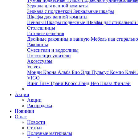
Тумбы подвесные
Тумбы подвесные универсальны
Зеркала для ванной комнаты
Зеркала с подсветкой
Зеркальные шкафы
Шкафы для ванной комнаты
Пеналы
Шкафы подвесные
Шкафы для стиральной
Столешницы
Готовые решения
Двойные раковины в ванную
Мебель над стираль
Раковины
Смесители и водосливы
Полотенцесушители
Аксессуары
Velvex
Монди
Крона
Альба
Био
Эдж
Пульсус
Компо
Клэй
VIGO
Винг
Глэм
Грани
Кросс
Лэнд
Нео
Плаза
Финлэй
Акции
Акции
Распродажа
Новинки
О нас
Новости
Статьи
Полезные материалы