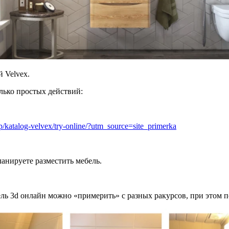
 Velvex.
лько простых действий:
op/katalog-velvex/try-online/?utm_source=site_primerka
анируете разместить мебель.
ель 3d онлайн можно «примерить» с разных ракурсов, при этом 