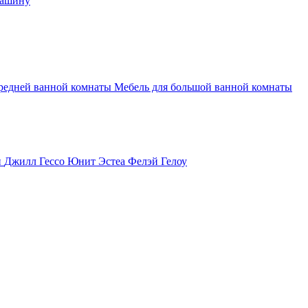
машину
средней ванной комнаты
Мебель для большой ванной комнаты
и
Джилл
Гессо
Юнит
Эстеа
Фелэй
Гелоу