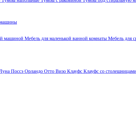
е
Тумбы напольные
Тумбы с раковиной
Тумбы под стиральную 
 машины
ной машиной
Мебель для маленькой ванной комнаты
Мебель для 
Луна
Поссэ
Орландо
Отто
Визо
Клауфс
Клауфс со столешницам