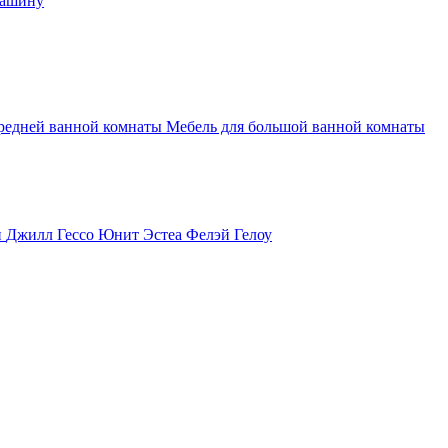
машину
средней ванной комнаты
Мебель для большой ванной комнаты
и
Джилл
Гессо
Юнит
Эстеа
Фелэй
Гелоу