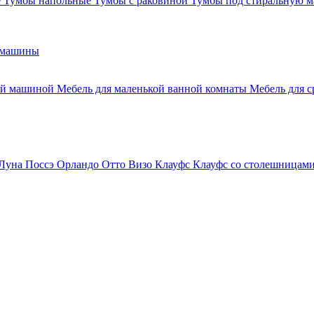
е
Тумбы напольные
Тумбы с раковиной
Тумбы под стиральную 
 машины
ной машиной
Мебель для маленькой ванной комнаты
Мебель для 
Луна
Поссэ
Орландо
Отто
Визо
Клауфс
Клауфс со столешницам