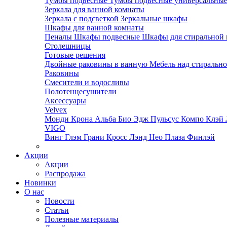
Тумбы подвесные
Тумбы подвесные универсальны
Зеркала для ванной комнаты
Зеркала с подсветкой
Зеркальные шкафы
Шкафы для ванной комнаты
Пеналы
Шкафы подвесные
Шкафы для стиральной
Столешницы
Готовые решения
Двойные раковины в ванную
Мебель над стираль
Раковины
Смесители и водосливы
Полотенцесушители
Аксессуары
Velvex
Монди
Крона
Альба
Био
Эдж
Пульсус
Компо
Клэй
VIGO
Винг
Глэм
Грани
Кросс
Лэнд
Нео
Плаза
Финлэй
Акции
Акции
Распродажа
Новинки
О нас
Новости
Статьи
Полезные материалы