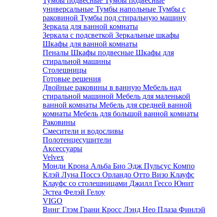
Тумбы подвесные
Тумбы подвесные
универсальные
Тумбы напольные
Тумбы с
раковиной
Тумбы под стиральную машину
Зеркала для ванной комнаты
Зеркала с подсветкой
Зеркальные шкафы
Шкафы для ванной комнаты
Пеналы
Шкафы подвесные
Шкафы для
стиральной машины
Столешницы
Готовые решения
Двойные раковины в ванную
Мебель над
стиральной машиной
Мебель для маленькой
ванной комнаты
Мебель для средней ванной
комнаты
Мебель для большой ванной комнаты
Раковины
Смесители и водосливы
Полотенцесушители
Аксессуары
Velvex
Монди
Крона
Альба
Био
Эдж
Пульсус
Компо
Клэй
Луна
Поссэ
Орландо
Отто
Визо
Клауфс
Клауфс со столешницами
Джилл
Гессо
Юнит
Эстеа
Фелэй
Гелоу
VIGO
Винг
Глэм
Грани
Кросс
Лэнд
Нео
Плаза
Финлэй