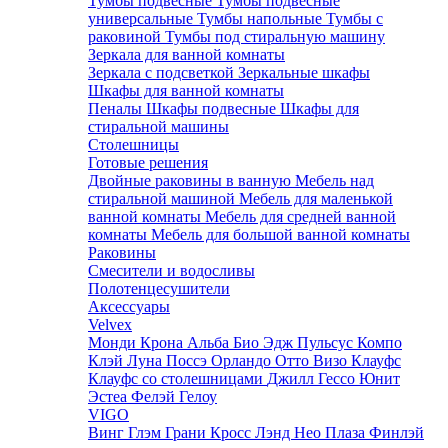
Тумбы подвесные
Тумбы подвесные
универсальные
Тумбы напольные
Тумбы с
раковиной
Тумбы под стиральную машину
Зеркала для ванной комнаты
Зеркала с подсветкой
Зеркальные шкафы
Шкафы для ванной комнаты
Пеналы
Шкафы подвесные
Шкафы для
стиральной машины
Столешницы
Готовые решения
Двойные раковины в ванную
Мебель над
стиральной машиной
Мебель для маленькой
ванной комнаты
Мебель для средней ванной
комнаты
Мебель для большой ванной комнаты
Раковины
Смесители и водосливы
Полотенцесушители
Аксессуары
Velvex
Монди
Крона
Альба
Био
Эдж
Пульсус
Компо
Клэй
Луна
Поссэ
Орландо
Отто
Визо
Клауфс
Клауфс со столешницами
Джилл
Гессо
Юнит
Эстеа
Фелэй
Гелоу
VIGO
Винг
Глэм
Грани
Кросс
Лэнд
Нео
Плаза
Финлэй