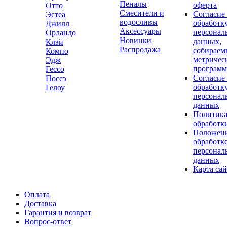
Пеналы
оферта
Отто
Смесители и
Согласие
Эстеа
водосливы
обработк
Джилл
Аксессуары
персонал
Орландо
Новинки
данных,
Клэй
Распродажа
собираем
Компо
метричес
Эдж
програм
Гессо
Согласие
Поссэ
обработк
Гелоу
персонал
данных
Политик
обработк
Положени
обработк
персонал
данных
Карта сай
Оплата
Доставка
Гарантия и возврат
Вопрос-ответ