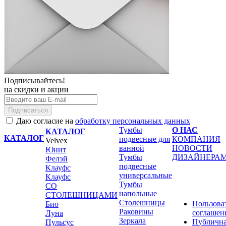
Подписывайтесь!
на скидки и акции
Подписаться
Даю согласие на
обработку персональных данных
Тумбы
О НАС
КАТАЛОГ
КАТАЛОГ
подвесные для
КОМПАНИЯ
Velvex
ванной
НОВОСТИ
Юнит
Тумбы
ДИЗАЙНЕРА
Фелэй
подвесные
Клауфс
универсальные
Клауфс
Тумбы
СО
напольные
СТОЛЕШНИЦАМИ
Столешницы
Пользова
Био
Раковины
соглашен
Луна
Зеркала
Публичн
Пульсус