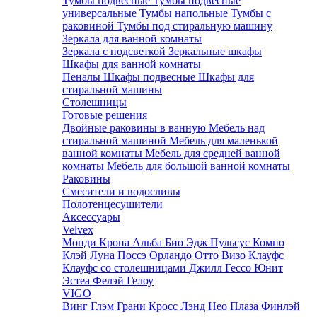
Тумбы подвесные
Тумбы подвесные
универсальные
Тумбы напольные
Тумбы с
раковиной
Тумбы под стиральную машину
Зеркала для ванной комнаты
Зеркала с подсветкой
Зеркальные шкафы
Шкафы для ванной комнаты
Пеналы
Шкафы подвесные
Шкафы для
стиральной машины
Столешницы
Готовые решения
Двойные раковины в ванную
Мебель над
стиральной машиной
Мебель для маленькой
ванной комнаты
Мебель для средней ванной
комнаты
Мебель для большой ванной комнаты
Раковины
Смесители и водосливы
Полотенцесушители
Аксессуары
Velvex
Монди
Крона
Альба
Био
Эдж
Пульсус
Компо
Клэй
Луна
Поссэ
Орландо
Отто
Визо
Клауфс
Клауфс со столешницами
Джилл
Гессо
Юнит
Эстеа
Фелэй
Гелоу
VIGO
Винг
Глэм
Грани
Кросс
Лэнд
Нео
Плаза
Финлэй