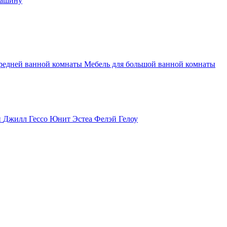
машину
средней ванной комнаты
Мебель для большой ванной комнаты
и
Джилл
Гессо
Юнит
Эстеа
Фелэй
Гелоу