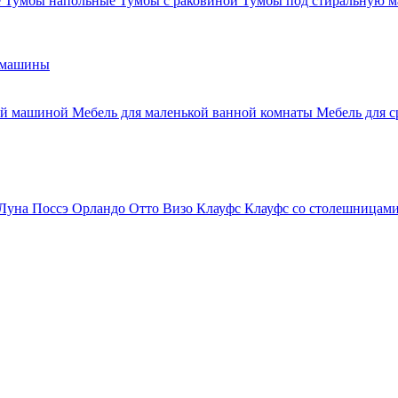
е
Тумбы напольные
Тумбы с раковиной
Тумбы под стиральную 
 машины
ной машиной
Мебель для маленькой ванной комнаты
Мебель для 
Луна
Поссэ
Орландо
Отто
Визо
Клауфс
Клауфс со столешницам