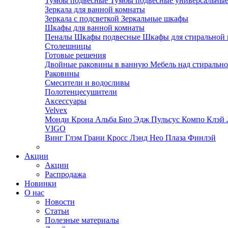
Тумбы подвесные
Тумбы подвесные универсальны
Зеркала для ванной комнаты
Зеркала с подсветкой
Зеркальные шкафы
Шкафы для ванной комнаты
Пеналы
Шкафы подвесные
Шкафы для стиральной
Столешницы
Готовые решения
Двойные раковины в ванную
Мебель над стираль
Раковины
Смесители и водосливы
Полотенцесушители
Аксессуары
Velvex
Монди
Крона
Альба
Био
Эдж
Пульсус
Компо
Клэй
VIGO
Винг
Глэм
Грани
Кросс
Лэнд
Нео
Плаза
Финлэй
Акции
Акции
Распродажа
Новинки
О нас
Новости
Статьи
Полезные материалы