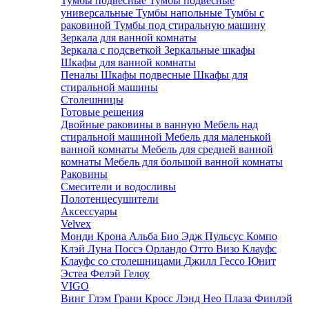
Тумбы подвесные
Тумбы подвесные
универсальные
Тумбы напольные
Тумбы с
раковиной
Тумбы под стиральную машину
Зеркала для ванной комнаты
Зеркала с подсветкой
Зеркальные шкафы
Шкафы для ванной комнаты
Пеналы
Шкафы подвесные
Шкафы для
стиральной машины
Столешницы
Готовые решения
Двойные раковины в ванную
Мебель над
стиральной машиной
Мебель для маленькой
ванной комнаты
Мебель для средней ванной
комнаты
Мебель для большой ванной комнаты
Раковины
Смесители и водосливы
Полотенцесушители
Аксессуары
Velvex
Монди
Крона
Альба
Био
Эдж
Пульсус
Компо
Клэй
Луна
Поссэ
Орландо
Отто
Визо
Клауфс
Клауфс со столешницами
Джилл
Гессо
Юнит
Эстеа
Фелэй
Гелоу
VIGO
Винг
Глэм
Грани
Кросс
Лэнд
Нео
Плаза
Финлэй