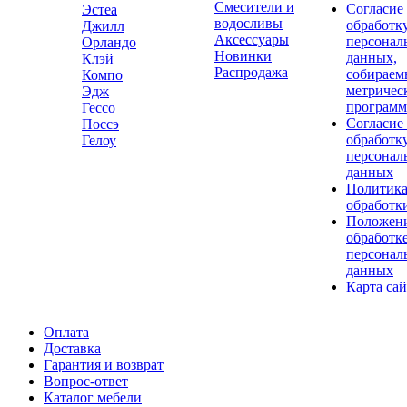
Смесители и
Согласие
Эстеа
водосливы
обработк
Джилл
Аксессуары
персонал
Орландо
Новинки
данных,
Клэй
Распродажа
собираем
Компо
метричес
Эдж
програм
Гессо
Согласие
Поссэ
обработк
Гелоу
персонал
данных
Политик
обработк
Положени
обработк
персонал
данных
Карта сай
Оплата
Доставка
Гарантия и возврат
Вопрос-ответ
Каталог мебели