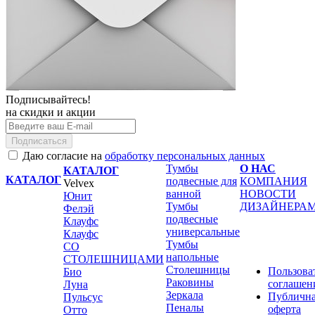
Подписывайтесь!
на скидки и акции
Подписаться
Даю согласие на
обработку персональных данных
Тумбы
О НАС
КАТАЛОГ
КАТАЛОГ
подвесные для
КОМПАНИЯ
Velvex
ванной
НОВОСТИ
Юнит
Тумбы
ДИЗАЙНЕРА
Фелэй
подвесные
Клауфс
универсальные
Клауфс
Тумбы
СО
напольные
СТОЛЕШНИЦАМИ
Столешницы
Пользова
Био
Раковины
соглашен
Луна
Зеркала
Публичн
Пульсус
Пеналы
оферта
Отто