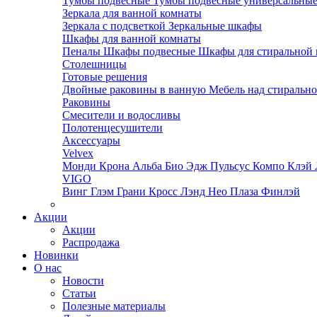
Тумбы подвесные
Тумбы подвесные универсальны
Зеркала для ванной комнаты
Зеркала с подсветкой
Зеркальные шкафы
Шкафы для ванной комнаты
Пеналы
Шкафы подвесные
Шкафы для стиральной
Столешницы
Готовые решения
Двойные раковины в ванную
Мебель над стираль
Раковины
Смесители и водосливы
Полотенцесушители
Аксессуары
Velvex
Монди
Крона
Альба
Био
Эдж
Пульсус
Компо
Клэй
VIGO
Винг
Глэм
Грани
Кросс
Лэнд
Нео
Плаза
Финлэй
Акции
Акции
Распродажа
Новинки
О нас
Новости
Статьи
Полезные материалы