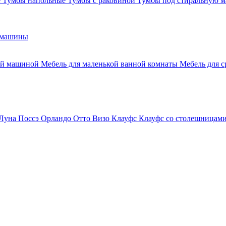
е
Тумбы напольные
Тумбы с раковиной
Тумбы под стиральную 
 машины
ной машиной
Мебель для маленькой ванной комнаты
Мебель для 
Луна
Поссэ
Орландо
Отто
Визо
Клауфс
Клауфс со столешницам