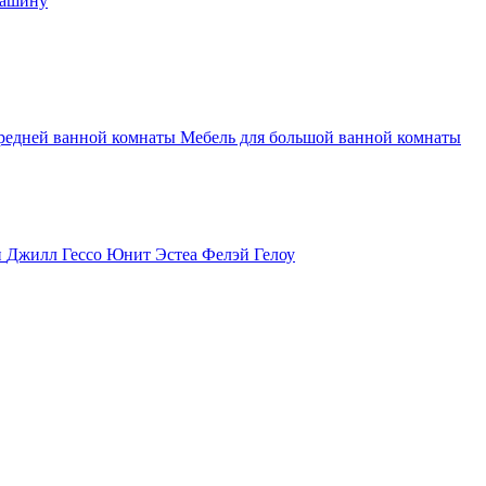
машину
средней ванной комнаты
Мебель для большой ванной комнаты
и
Джилл
Гессо
Юнит
Эстеа
Фелэй
Гелоу