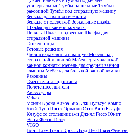
Тумбы подвесные
Тумбы подвесные
универсальные
Тумбы напольные
Тумбы с
раковиной
Тумбы под стиральную машину
Зеркала для ванной комнаты
Зеркала с подсветкой
Зеркальные шкафы
Шкафы для ванной комнаты
Пеналы
Шкафы подвесные
Шкафы для
стиральной машины
Столешницы
Готовые решения
Двойные раковины в ванную
Мебель над
стиральной машиной
Мебель для маленькой
ванной комнаты
Мебель для средней ванной
комнаты
Мебель для большой ванной комнаты
Раковины
Смесители и водосливы
Полотенцесушители
Аксессуары
Velvex
Монди
Крона
Альба
Био
Эдж
Пульсус
Компо
Клэй
Луна
Поссэ
Орландо
Отто
Визо
Клауфс
Клауфс со столешницами
Джилл
Гессо
Юнит
Эстеа
Фелэй
Гелоу
VIGO
Винг
Глэм
Грани
Кросс
Лэнд
Нео
Плаза
Финлэй