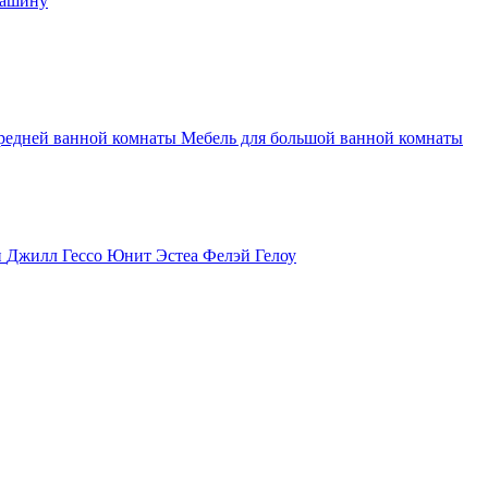
машину
средней ванной комнаты
Мебель для большой ванной комнаты
и
Джилл
Гессо
Юнит
Эстеа
Фелэй
Гелоу