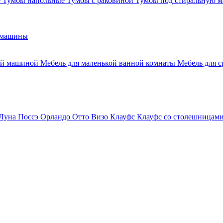
е
Тумбы напольные
Тумбы с раковиной
Тумбы под стиральную 
 машины
ной машиной
Мебель для маленькой ванной комнаты
Мебель для 
Луна
Поссэ
Орландо
Отто
Визо
Клауфс
Клауфс со столешницам