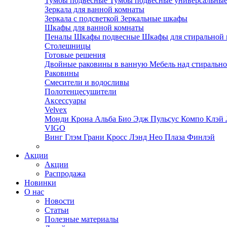
Тумбы подвесные
Тумбы подвесные универсальны
Зеркала для ванной комнаты
Зеркала с подсветкой
Зеркальные шкафы
Шкафы для ванной комнаты
Пеналы
Шкафы подвесные
Шкафы для стиральной
Столешницы
Готовые решения
Двойные раковины в ванную
Мебель над стираль
Раковины
Смесители и водосливы
Полотенцесушители
Аксессуары
Velvex
Монди
Крона
Альба
Био
Эдж
Пульсус
Компо
Клэй
VIGO
Винг
Глэм
Грани
Кросс
Лэнд
Нео
Плаза
Финлэй
Акции
Акции
Распродажа
Новинки
О нас
Новости
Статьи
Полезные материалы