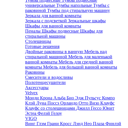
Тумбы подвесные
Тумбы подвесные
универсальные
Тумбы напольные
Тумбы с
раковиной
Тумбы под стиральную машину
Зеркала для ванной комнаты
Зеркала с подсветкой
Зеркальные шкафы
Шкафы для ванной комнаты
Пеналы
Шкафы подвесные
Шкафы для
стиральной машины
Столешницы
Готовые решения
Двойные раковины в ванную
Мебель над
стиральной машиной
Мебель для маленькой
ванной комнаты
Мебель для средней ванной
комнаты
Мебель для большой ванной комнаты
Раковины
Смесители и водосливы
Полотенцесушители
Аксессуары
Velvex
Монди
Крона
Альба
Био
Эдж
Пульсус
Компо
Клэй
Луна
Поссэ
Орландо
Отто
Визо
Клауфс
Клауфс со столешницами
Джилл
Гессо
Юнит
Эстеа
Фелэй
Гелоу
VIGO
Винг
Глэм
Грани
Кросс
Лэнд
Нео
Плаза
Финлэй