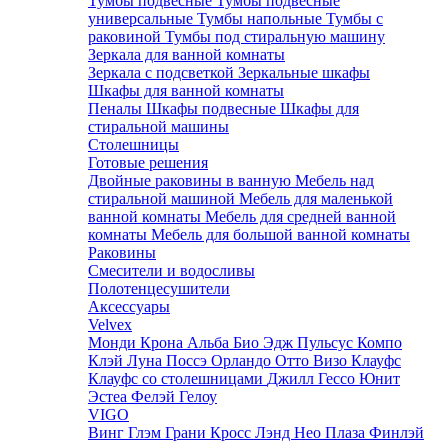
Тумбы подвесные
Тумбы подвесные
универсальные
Тумбы напольные
Тумбы с
раковиной
Тумбы под стиральную машину
Зеркала для ванной комнаты
Зеркала с подсветкой
Зеркальные шкафы
Шкафы для ванной комнаты
Пеналы
Шкафы подвесные
Шкафы для
стиральной машины
Столешницы
Готовые решения
Двойные раковины в ванную
Мебель над
стиральной машиной
Мебель для маленькой
ванной комнаты
Мебель для средней ванной
комнаты
Мебель для большой ванной комнаты
Раковины
Смесители и водосливы
Полотенцесушители
Аксессуары
Velvex
Монди
Крона
Альба
Био
Эдж
Пульсус
Компо
Клэй
Луна
Поссэ
Орландо
Отто
Визо
Клауфс
Клауфс со столешницами
Джилл
Гессо
Юнит
Эстеа
Фелэй
Гелоу
VIGO
Винг
Глэм
Грани
Кросс
Лэнд
Нео
Плаза
Финлэй