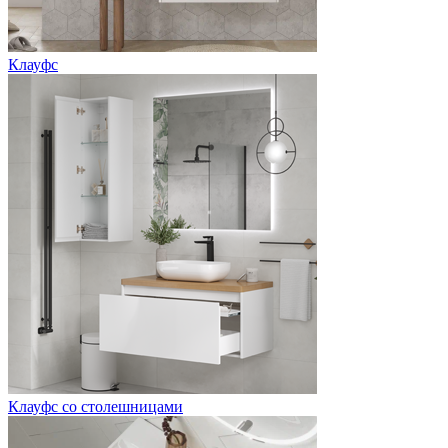
Клауфс
Клауфс со столешницами