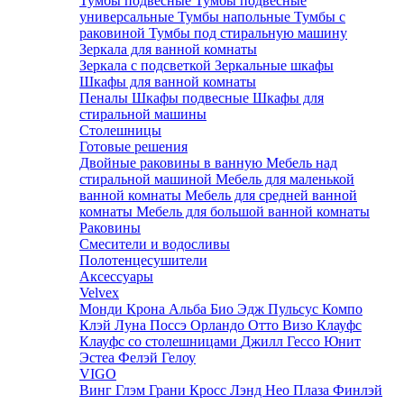
Тумбы подвесные
Тумбы подвесные
универсальные
Тумбы напольные
Тумбы с
раковиной
Тумбы под стиральную машину
Зеркала для ванной комнаты
Зеркала с подсветкой
Зеркальные шкафы
Шкафы для ванной комнаты
Пеналы
Шкафы подвесные
Шкафы для
стиральной машины
Столешницы
Готовые решения
Двойные раковины в ванную
Мебель над
стиральной машиной
Мебель для маленькой
ванной комнаты
Мебель для средней ванной
комнаты
Мебель для большой ванной комнаты
Раковины
Смесители и водосливы
Полотенцесушители
Аксессуары
Velvex
Монди
Крона
Альба
Био
Эдж
Пульсус
Компо
Клэй
Луна
Поссэ
Орландо
Отто
Визо
Клауфс
Клауфс со столешницами
Джилл
Гессо
Юнит
Эстеа
Фелэй
Гелоу
VIGO
Винг
Глэм
Грани
Кросс
Лэнд
Нео
Плаза
Финлэй