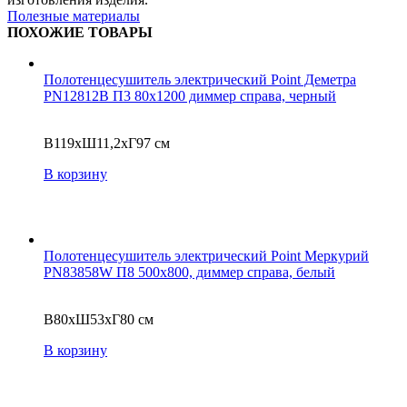
Полезные материалы
ПОХОЖИЕ ТОВАРЫ
Полотенцесушитель электрический Point Деметра
PN12812B П3 80x1200 диммер справа, черный
В119xШ11,2xГ97 см
В корзину
Полотенцесушитель электрический Point Меркурий
PN83858W П8 500x800, диммер справа, белый
В80xШ53xГ80 см
В корзину