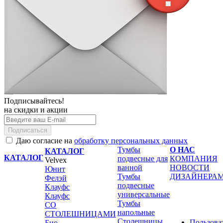
Подписывайтесь!
на скидки и акции
Подписаться
Даю согласие на
обработку персональных данных
Тумбы
О НАС
КАТАЛОГ
КАТАЛОГ
подвесные для
КОМПАНИЯ
Velvex
ванной
НОВОСТИ
Юнит
Тумбы
ДИЗАЙНЕРА
Фелэй
подвесные
Клауфс
универсальные
Клауфс
Тумбы
СО
напольные
СТОЛЕШНИЦАМИ
Столешницы
Пользова
Био