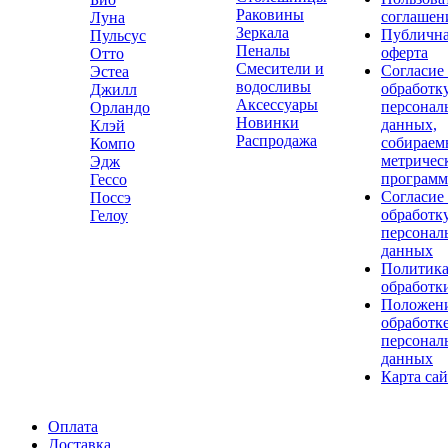
Раковины
соглашен
Луна
Зеркала
Публичн
Пульсус
Пеналы
оферта
Отто
Смесители и
Согласие
Эстеа
водосливы
обработк
Джилл
Аксессуары
персонал
Орландо
Новинки
данных,
Клэй
Распродажа
собираем
Компо
метричес
Эдж
програм
Гессо
Согласие
Поссэ
обработк
Гелоу
персонал
данных
Политик
обработк
Положени
обработк
персонал
данных
Карта сай
Оплата
Доставка