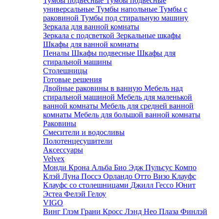
Тумбы подвесные
Тумбы подвесные
универсальные
Тумбы напольные
Тумбы с
раковиной
Тумбы под стиральную машину
Зеркала для ванной комнаты
Зеркала с подсветкой
Зеркальные шкафы
Шкафы для ванной комнаты
Пеналы
Шкафы подвесные
Шкафы для
стиральной машины
Столешницы
Готовые решения
Двойные раковины в ванную
Мебель над
стиральной машиной
Мебель для маленькой
ванной комнаты
Мебель для средней ванной
комнаты
Мебель для большой ванной комнаты
Раковины
Смесители и водосливы
Полотенцесушители
Аксессуары
Velvex
Монди
Крона
Альба
Био
Эдж
Пульсус
Компо
Клэй
Луна
Поссэ
Орландо
Отто
Визо
Клауфс
Клауфс со столешницами
Джилл
Гессо
Юнит
Эстеа
Фелэй
Гелоу
VIGO
Винг
Глэм
Грани
Кросс
Лэнд
Нео
Плаза
Финлэй