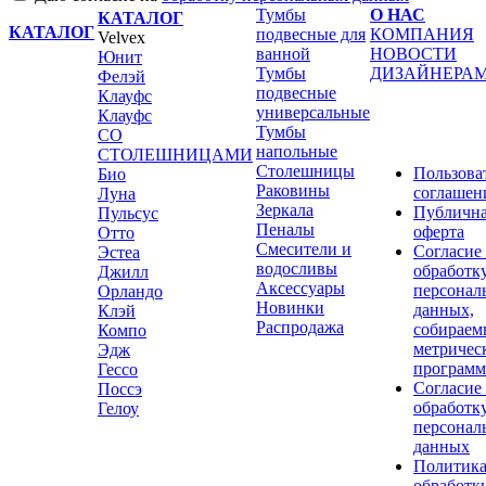
Тумбы
О НАС
КАТАЛОГ
КАТАЛОГ
подвесные для
КОМПАНИЯ
Velvex
ванной
НОВОСТИ
Юнит
Тумбы
ДИЗАЙНЕРА
Фелэй
подвесные
Клауфс
универсальные
Клауфс
Тумбы
СО
напольные
СТОЛЕШНИЦАМИ
Столешницы
Пользова
Био
Раковины
соглашен
Луна
Зеркала
Публичн
Пульсус
Пеналы
оферта
Отто
Смесители и
Согласие
Эстеа
водосливы
обработк
Джилл
Аксессуары
персонал
Орландо
Новинки
данных,
Клэй
Распродажа
собираем
Компо
метричес
Эдж
програм
Гессо
Согласие
Поссэ
обработк
Гелоу
персонал
данных
Политик
обработк