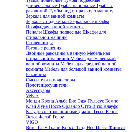
Тумбы подвесные
Тумбы подвесные
универсальные
Тумбы напольные
Тумбы с
раковиной
Тумбы под стиральную машину
Зеркала для ванной комнаты
Зеркала с подсветкой
Зеркальные шкафы
Шкафы для ванной комнаты
Пеналы
Шкафы подвесные
Шкафы для
стиральной машины
Столешницы
Готовые решения
Двойные раковины в ванную
Мебель над
стиральной машиной
Мебель для маленькой
ванной комнаты
Мебель для средней ванной
комнаты
Мебель для большой ванной комнаты
Раковины
Смесители и водосливы
Полотенцесушители
Аксессуары
Velvex
Монди
Крона
Альба
Био
Эдж
Пульсус
Компо
Клэй
Луна
Поссэ
Орландо
Отто
Визо
Клауфс
Клауфс со столешницами
Джилл
Гессо
Юнит
Эстеа
Фелэй
Гелоу
VIGO
Винг
Глэм
Грани
Кросс
Лэнд
Нео
Плаза
Финлэй