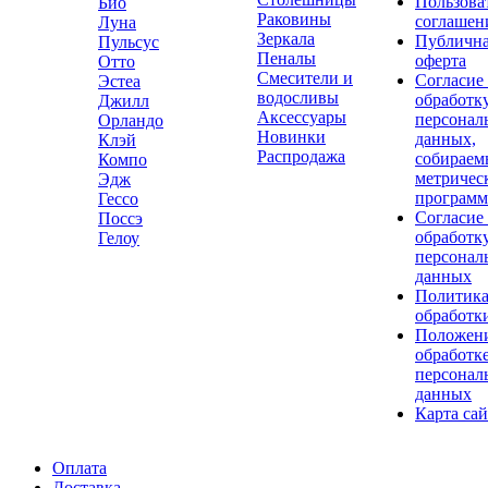
Пользова
Био
Раковины
соглашен
Луна
Зеркала
Публичн
Пульсус
Пеналы
оферта
Отто
Смесители и
Согласие
Эстеа
водосливы
обработк
Джилл
Аксессуары
персонал
Орландо
Новинки
данных,
Клэй
Распродажа
собираем
Компо
метричес
Эдж
програм
Гессо
Согласие
Поссэ
обработк
Гелоу
персонал
данных
Политик
обработк
Положени
обработк
персонал
данных
Карта сай
Оплата
Доставка