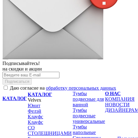
Подписывайтесь!
на скидки и акции
Подписаться
Даю согласие на
обработку персональных данных
Тумбы
О НАС
КАТАЛОГ
КАТАЛОГ
подвесные для
КОМПАНИЯ
Velvex
ванной
НОВОСТИ
Юнит
Тумбы
ДИЗАЙНЕРА
Фелэй
подвесные
Клауфс
универсальные
Клауфс
Тумбы
СО
напольные
СТОЛЕШНИЦАМИ
Столешницы