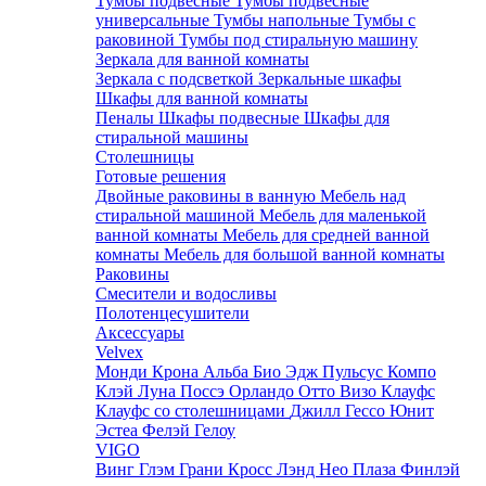
Тумбы подвесные
Тумбы подвесные
универсальные
Тумбы напольные
Тумбы с
раковиной
Тумбы под стиральную машину
Зеркала для ванной комнаты
Зеркала с подсветкой
Зеркальные шкафы
Шкафы для ванной комнаты
Пеналы
Шкафы подвесные
Шкафы для
стиральной машины
Столешницы
Готовые решения
Двойные раковины в ванную
Мебель над
стиральной машиной
Мебель для маленькой
ванной комнаты
Мебель для средней ванной
комнаты
Мебель для большой ванной комнаты
Раковины
Смесители и водосливы
Полотенцесушители
Аксессуары
Velvex
Монди
Крона
Альба
Био
Эдж
Пульсус
Компо
Клэй
Луна
Поссэ
Орландо
Отто
Визо
Клауфс
Клауфс со столешницами
Джилл
Гессо
Юнит
Эстеа
Фелэй
Гелоу
VIGO
Винг
Глэм
Грани
Кросс
Лэнд
Нео
Плаза
Финлэй