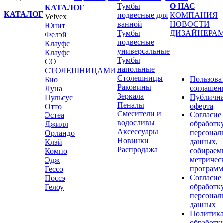
Тумбы
О НАС
КАТАЛОГ
КАТАЛОГ
подвесные для
КОМПАНИЯ
Velvex
ванной
НОВОСТИ
Юнит
Тумбы
ДИЗАЙНЕРА
Фелэй
подвесные
Клауфс
универсальные
Клауфс
Тумбы
СО
напольные
СТОЛЕШНИЦАМИ
Столешницы
Пользова
Био
Раковины
соглашен
Луна
Зеркала
Публичн
Пульсус
Пеналы
оферта
Отто
Смесители и
Согласие
Эстеа
водосливы
обработк
Джилл
Аксессуары
персонал
Орландо
Новинки
данных,
Клэй
Распродажа
собираем
Компо
метричес
Эдж
програм
Гессо
Согласие
Поссэ
обработк
Гелоу
персонал
данных
Политик
обработк