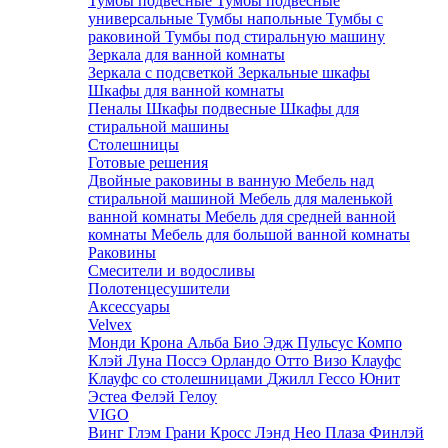
Тумбы подвесные
Тумбы подвесные
универсальные
Тумбы напольные
Тумбы с
раковиной
Тумбы под стиральную машину
Зеркала для ванной комнаты
Зеркала с подсветкой
Зеркальные шкафы
Шкафы для ванной комнаты
Пеналы
Шкафы подвесные
Шкафы для
стиральной машины
Столешницы
Готовые решения
Двойные раковины в ванную
Мебель над
стиральной машиной
Мебель для маленькой
ванной комнаты
Мебель для средней ванной
комнаты
Мебель для большой ванной комнаты
Раковины
Смесители и водосливы
Полотенцесушители
Аксессуары
Velvex
Монди
Крона
Альба
Био
Эдж
Пульсус
Компо
Клэй
Луна
Поссэ
Орландо
Отто
Визо
Клауфс
Клауфс со столешницами
Джилл
Гессо
Юнит
Эстеа
Фелэй
Гелоу
VIGO
Винг
Глэм
Грани
Кросс
Лэнд
Нео
Плаза
Финлэй