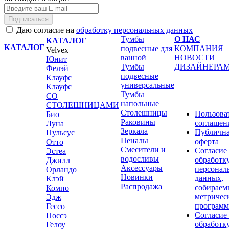
Подписаться
Даю согласие на
обработку персональных данных
Тумбы
О НАС
КАТАЛОГ
КАТАЛОГ
подвесные для
КОМПАНИЯ
Velvex
ванной
НОВОСТИ
Юнит
Тумбы
ДИЗАЙНЕРА
Фелэй
подвесные
Клауфс
универсальные
Клауфс
Тумбы
СО
напольные
СТОЛЕШНИЦАМИ
Столешницы
Пользова
Био
Раковины
соглашен
Луна
Зеркала
Публичн
Пульсус
Пеналы
оферта
Отто
Смесители и
Согласие
Эстеа
водосливы
обработк
Джилл
Аксессуары
персонал
Орландо
Новинки
данных,
Клэй
Распродажа
собираем
Компо
метричес
Эдж
програм
Гессо
Согласие
Поссэ
обработк
Гелоу