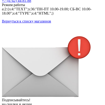
+7 (4742) 44-81-88
Режим работы
a:2:{s:4:"TEXT";s:36:"ПН-ПТ 10.00-19.00; СБ-ВС 10.00-
18.00";s:4:"TYPE";s:4:"HTML";}
Вернуться к списку магазинов
Подписывайтесь!
на скидки и акции