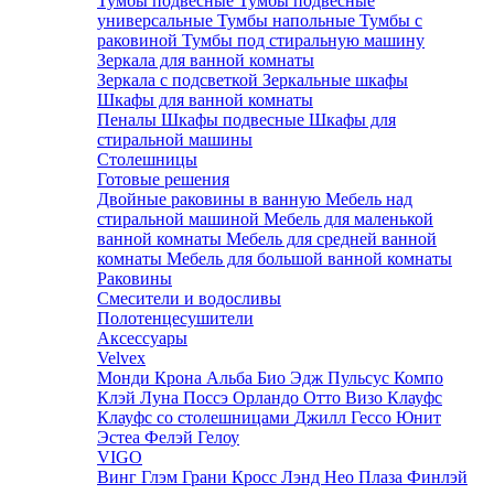
Тумбы подвесные
Тумбы подвесные
универсальные
Тумбы напольные
Тумбы с
раковиной
Тумбы под стиральную машину
Зеркала для ванной комнаты
Зеркала с подсветкой
Зеркальные шкафы
Шкафы для ванной комнаты
Пеналы
Шкафы подвесные
Шкафы для
стиральной машины
Столешницы
Готовые решения
Двойные раковины в ванную
Мебель над
стиральной машиной
Мебель для маленькой
ванной комнаты
Мебель для средней ванной
комнаты
Мебель для большой ванной комнаты
Раковины
Смесители и водосливы
Полотенцесушители
Аксессуары
Velvex
Монди
Крона
Альба
Био
Эдж
Пульсус
Компо
Клэй
Луна
Поссэ
Орландо
Отто
Визо
Клауфс
Клауфс со столешницами
Джилл
Гессо
Юнит
Эстеа
Фелэй
Гелоу
VIGO
Винг
Глэм
Грани
Кросс
Лэнд
Нео
Плаза
Финлэй