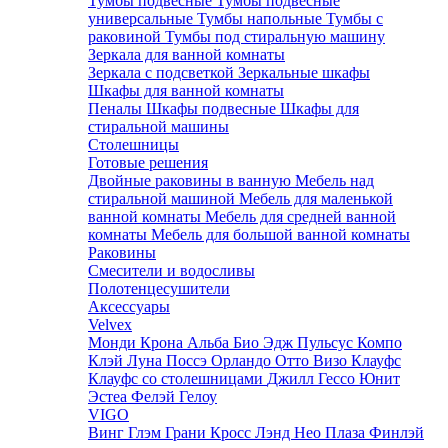
Тумбы подвесные
Тумбы подвесные
универсальные
Тумбы напольные
Тумбы с
раковиной
Тумбы под стиральную машину
Зеркала для ванной комнаты
Зеркала с подсветкой
Зеркальные шкафы
Шкафы для ванной комнаты
Пеналы
Шкафы подвесные
Шкафы для
стиральной машины
Столешницы
Готовые решения
Двойные раковины в ванную
Мебель над
стиральной машиной
Мебель для маленькой
ванной комнаты
Мебель для средней ванной
комнаты
Мебель для большой ванной комнаты
Раковины
Смесители и водосливы
Полотенцесушители
Аксессуары
Velvex
Монди
Крона
Альба
Био
Эдж
Пульсус
Компо
Клэй
Луна
Поссэ
Орландо
Отто
Визо
Клауфс
Клауфс со столешницами
Джилл
Гессо
Юнит
Эстеа
Фелэй
Гелоу
VIGO
Винг
Глэм
Грани
Кросс
Лэнд
Нео
Плаза
Финлэй