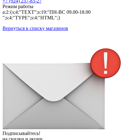
+7 (924) 237-83-27
Режим работы
a:2:{s:4:"TEXT";s:19:"ПН-ВС 09.00-18.00
";s:4:"TYPE";s:4:"HTML";}
Вернуться к списку магазинов
Подписывайтесь!
на скидки и акции