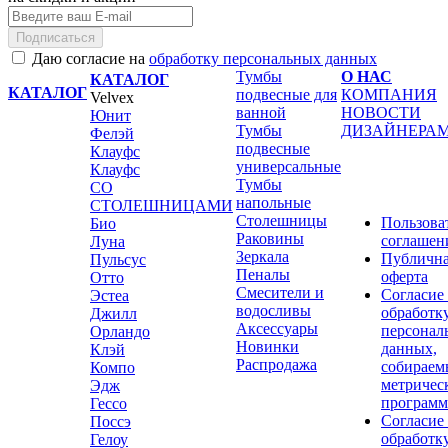
Подписаться
Даю согласие на
обработку персональных данных
Тумбы
О НАС
КАТАЛОГ
КАТАЛОГ
подвесные для
КОМПАНИЯ
Velvex
ванной
НОВОСТИ
Юнит
Тумбы
ДИЗАЙНЕРА
Фелэй
подвесные
Клауфс
универсальные
Клауфс
Тумбы
СО
напольные
СТОЛЕШНИЦАМИ
Столешницы
Пользова
Био
Раковины
соглашен
Луна
Зеркала
Публичн
Пульсус
Пеналы
оферта
Отто
Смесители и
Согласие
Эстеа
водосливы
обработк
Джилл
Аксессуары
персонал
Орландо
Новинки
данных,
Клэй
Распродажа
собираем
Компо
метричес
Эдж
програм
Гессо
Согласие
Поссэ
обработк
Гелоу