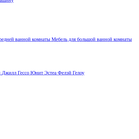
машину
средней ванной комнаты
Мебель для большой ванной комнаты
и
Джилл
Гессо
Юнит
Эстеа
Фелэй
Гелоу