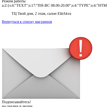
Режим работы
a:2:{s:4:"TEXT";s:17:"ПН-ВС 08.00-20.00";s:4:"TYPE";s:4:"HTM
ТЦ Твой дом, 2 этаж, салон ElitAkva
Вернуться к списку магазинов
Подписывайтесь!
на скидки и акции