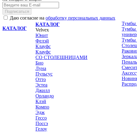
Подписаться
Даю согласие на
обработку персональных данных
Тумбы 
КАТАЛОГ
КАТАЛОГ
Тумбы 
Velvex
универ
Юнит
Тумбы 
Фелэй
Столе
Клауфс
Раков
Клауфс
Зеркал
СО СТОЛЕШНИЦАМИ
Пенал
Био
Смесит
Луна
Аксесс
Пульсус
Новин
Отто
Распро
Эстеа
Джилл
Орландо
Клэй
Компо
Эдж
Гессо
Поссэ
Гелоу