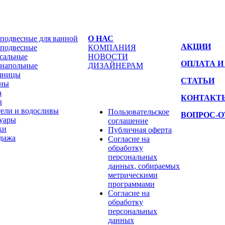
подвесные для ванной
О НАС
АКЦИИ
подвесные
КОМПАНИЯ
сальные
НОВОСТИ
ОПЛАТА И
напольные
ДИЗАЙНЕРАМ
шницы
СТАТЬИ
ины
а
КОНТАКТ
ы
ели и водосливы
Пользовательское
ВОПРОС-О
уары
соглашение
ки
Публичная оферта
дажа
Согласие на
обработку
персональных
данных, собираемых
метрическими
программами
Согласие на
обработку
персональных
данных