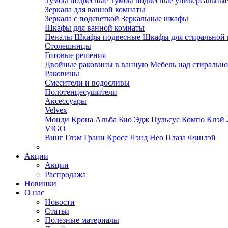
Тумбы подвесные
Тумбы подвесные универсальны
Зеркала для ванной комнаты
Зеркала с подсветкой
Зеркальные шкафы
Шкафы для ванной комнаты
Пеналы
Шкафы подвесные
Шкафы для стиральной
Столешницы
Готовые решения
Двойные раковины в ванную
Мебель над стираль
Раковины
Смесители и водосливы
Полотенцесушители
Аксессуары
Velvex
Монди
Крона
Альба
Био
Эдж
Пульсус
Компо
Клэй
VIGO
Винг
Глэм
Грани
Кросс
Лэнд
Нео
Плаза
Финлэй
Акции
Акции
Распродажа
Новинки
О нас
Новости
Статьи
Полезные материалы