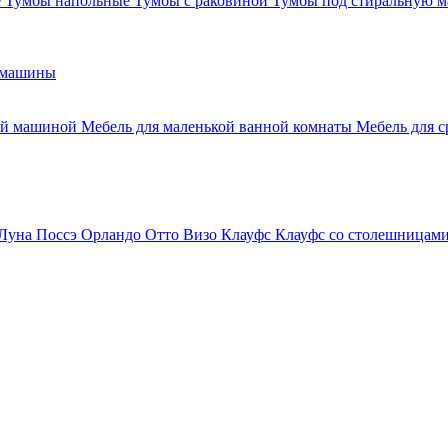
е
Тумбы напольные
Тумбы с раковиной
Тумбы под стиральную 
 машины
ной машиной
Мебель для маленькой ванной комнаты
Мебель для 
Луна
Поссэ
Орландо
Отто
Визо
Клауфс
Клауфс со столешницам