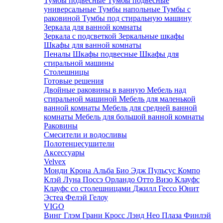
Тумбы подвесные
Тумбы подвесные
универсальные
Тумбы напольные
Тумбы с
раковиной
Тумбы под стиральную машину
Зеркала для ванной комнаты
Зеркала с подсветкой
Зеркальные шкафы
Шкафы для ванной комнаты
Пеналы
Шкафы подвесные
Шкафы для
стиральной машины
Столешницы
Готовые решения
Двойные раковины в ванную
Мебель над
стиральной машиной
Мебель для маленькой
ванной комнаты
Мебель для средней ванной
комнаты
Мебель для большой ванной комнаты
Раковины
Смесители и водосливы
Полотенцесушители
Аксессуары
Velvex
Монди
Крона
Альба
Био
Эдж
Пульсус
Компо
Клэй
Луна
Поссэ
Орландо
Отто
Визо
Клауфс
Клауфс со столешницами
Джилл
Гессо
Юнит
Эстеа
Фелэй
Гелоу
VIGO
Винг
Глэм
Грани
Кросс
Лэнд
Нео
Плаза
Финлэй