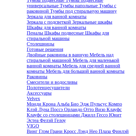
Тумбы подвесные
Тумбы подвесные
универсальные
Тумбы напольные
Тумбы с
раковиной
Тумбы под стиральную машину
Зеркала для ванной комнаты
Зеркала с подсветкой
Зеркальные шкафы
Шкафы для ванной комнаты
Пеналы
Шкафы подвесные
Шкафы для
стиральной машины
Столешницы
Готовые решения
Двойные раковины в ванную
Мебель над
стиральной машиной
Мебель для маленькой
ванной комнаты
Мебель для средней ванной
комнаты
Мебель для большой ванной комнаты
Раковины
Смесители и водосливы
Полотенцесушители
Аксессуары
Velvex
Монди
Крона
Альба
Био
Эдж
Пульсус
Компо
Клэй
Луна
Поссэ
Орландо
Отто
Визо
Клауфс
Клауфс со столешницами
Джилл
Гессо
Юнит
Эстеа
Фелэй
Гелоу
VIGO
Винг
Глэм
Грани
Кросс
Лэнд
Нео
Плаза
Финлэй