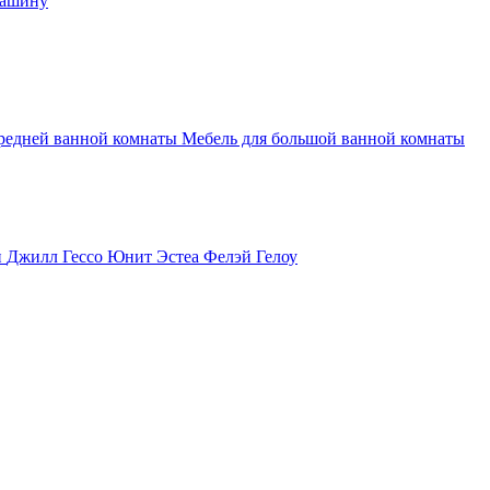
машину
средней ванной комнаты
Мебель для большой ванной комнаты
и
Джилл
Гессо
Юнит
Эстеа
Фелэй
Гелоу