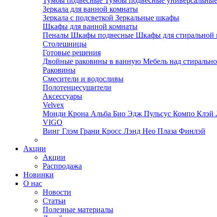
Тумбы подвесные
Тумбы подвесные универсальны
Зеркала для ванной комнаты
Зеркала с подсветкой
Зеркальные шкафы
Шкафы для ванной комнаты
Пеналы
Шкафы подвесные
Шкафы для стиральной
Столешницы
Готовые решения
Двойные раковины в ванную
Мебель над стираль
Раковины
Смесители и водосливы
Полотенцесушители
Аксессуары
Velvex
Монди
Крона
Альба
Био
Эдж
Пульсус
Компо
Клэй
VIGO
Винг
Глэм
Грани
Кросс
Лэнд
Нео
Плаза
Финлэй
Акции
Акции
Распродажа
Новинки
О нас
Новости
Статьи
Полезные материалы