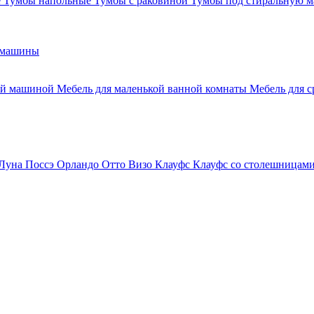
е
Тумбы напольные
Тумбы с раковиной
Тумбы под стиральную 
 машины
ной машиной
Мебель для маленькой ванной комнаты
Мебель для 
Луна
Поссэ
Орландо
Отто
Визо
Клауфс
Клауфс со столешницам