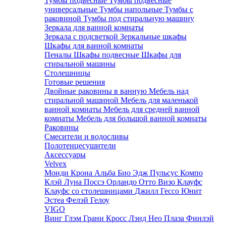
Тумбы подвесные
Тумбы подвесные
универсальные
Тумбы напольные
Тумбы с
раковиной
Тумбы под стиральную машину
Зеркала для ванной комнаты
Зеркала с подсветкой
Зеркальные шкафы
Шкафы для ванной комнаты
Пеналы
Шкафы подвесные
Шкафы для
стиральной машины
Столешницы
Готовые решения
Двойные раковины в ванную
Мебель над
стиральной машиной
Мебель для маленькой
ванной комнаты
Мебель для средней ванной
комнаты
Мебель для большой ванной комнаты
Раковины
Смесители и водосливы
Полотенцесушители
Аксессуары
Velvex
Монди
Крона
Альба
Био
Эдж
Пульсус
Компо
Клэй
Луна
Поссэ
Орландо
Отто
Визо
Клауфс
Клауфс со столешницами
Джилл
Гессо
Юнит
Эстеа
Фелэй
Гелоу
VIGO
Винг
Глэм
Грани
Кросс
Лэнд
Нео
Плаза
Финлэй