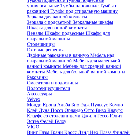
Тумбы подвесные
Тумбы подвесные
универсальные
Тумбы напольные
Тумбы с
раковиной
Тумбы под стиральную машину
Зеркала для ванной комнаты
Зеркала с подсветкой
Зеркальные шкафы
Шкафы для ванной комнаты
Пеналы
Шкафы подвесные
Шкафы для
стиральной машины
Столешницы
Готовые решения
Двойные раковины в ванную
Мебель над
стиральной машиной
Мебель для маленькой
ванной комнаты
Мебель для средней ванной
комнаты
Мебель для большой ванной комнаты
Раковины
Смесители и водосливы
Полотенцесушители
Аксессуары
Velvex
Монди
Крона
Альба
Био
Эдж
Пульсус
Компо
Клэй
Луна
Поссэ
Орландо
Отто
Визо
Клауфс
Клауфс со столешницами
Джилл
Гессо
Юнит
Эстеа
Фелэй
Гелоу
VIGO
Винг
Глэм
Грани
Кросс
Лэнд
Нео
Плаза
Финлэй