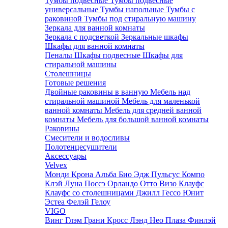
Тумбы подвесные
Тумбы подвесные
универсальные
Тумбы напольные
Тумбы с
раковиной
Тумбы под стиральную машину
Зеркала для ванной комнаты
Зеркала с подсветкой
Зеркальные шкафы
Шкафы для ванной комнаты
Пеналы
Шкафы подвесные
Шкафы для
стиральной машины
Столешницы
Готовые решения
Двойные раковины в ванную
Мебель над
стиральной машиной
Мебель для маленькой
ванной комнаты
Мебель для средней ванной
комнаты
Мебель для большой ванной комнаты
Раковины
Смесители и водосливы
Полотенцесушители
Аксессуары
Velvex
Монди
Крона
Альба
Био
Эдж
Пульсус
Компо
Клэй
Луна
Поссэ
Орландо
Отто
Визо
Клауфс
Клауфс со столешницами
Джилл
Гессо
Юнит
Эстеа
Фелэй
Гелоу
VIGO
Винг
Глэм
Грани
Кросс
Лэнд
Нео
Плаза
Финлэй