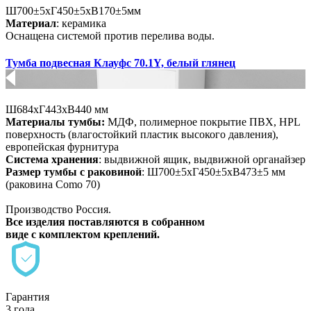
Ш700±5хГ450±5хВ170±5мм
Материал
: керамика
Оснащена системой против перелива воды.
Тумба подвесная Клауфс 70.1Y, белый глянец
Ш684хГ443хВ440 мм
Материалы тумбы:
МДФ
, полимерное покрытие ПВХ, HPL
поверхность (влагостойкий пластик высокого давления),
европейская фурнитура
Система хранения
: выдвижной ящик, выдвижной органайзер
Размер тумбы с раковиной
: Ш700±5хГ450±5хВ473±5 мм
(раковина Como 70)
Производство Россия.
Все изделия поставляются в собранном
виде с комплектом креплений.
Гарантия
3 года