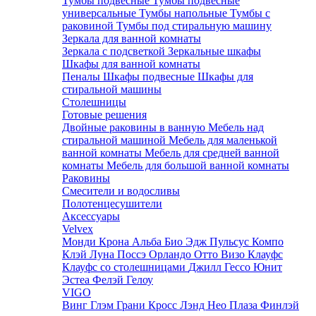
Тумбы подвесные
Тумбы подвесные
универсальные
Тумбы напольные
Тумбы с
раковиной
Тумбы под стиральную машину
Зеркала для ванной комнаты
Зеркала с подсветкой
Зеркальные шкафы
Шкафы для ванной комнаты
Пеналы
Шкафы подвесные
Шкафы для
стиральной машины
Столешницы
Готовые решения
Двойные раковины в ванную
Мебель над
стиральной машиной
Мебель для маленькой
ванной комнаты
Мебель для средней ванной
комнаты
Мебель для большой ванной комнаты
Раковины
Смесители и водосливы
Полотенцесушители
Аксессуары
Velvex
Монди
Крона
Альба
Био
Эдж
Пульсус
Компо
Клэй
Луна
Поссэ
Орландо
Отто
Визо
Клауфс
Клауфс со столешницами
Джилл
Гессо
Юнит
Эстеа
Фелэй
Гелоу
VIGO
Винг
Глэм
Грани
Кросс
Лэнд
Нео
Плаза
Финлэй