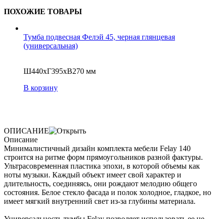
ПОХОЖИЕ ТОВАРЫ
Тумба подвесная Фелэй 45, черная глянцевая
(универсальная)
Ш440хГ395хВ270 мм
В корзину
ОПИСАНИЕ
Описание
Минималистичный дизайн комплекта мебели Felay 140
строится на ритме форм прямоугольников разной фактуры.
Ультрасовременная пластика эпохи, в которой объемы как
ноты музыки. Каждый объект имеет свой характер и
длительность, соединяясь, они рождают мелодию общего
состояния. Белое стекло фасада и полок холодное, гладкое, но
имеет мягкий внутренний свет из-за глубины материала.
Универсальность тумбы Felay позволяет использовать ее не