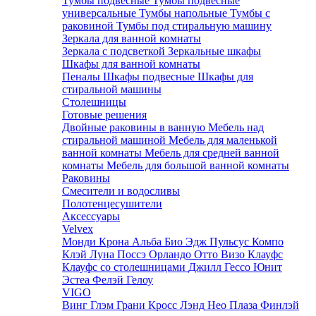
Тумбы подвесные
Тумбы подвесные
универсальные
Тумбы напольные
Тумбы с
раковиной
Тумбы под стиральную машину
Зеркала для ванной комнаты
Зеркала с подсветкой
Зеркальные шкафы
Шкафы для ванной комнаты
Пеналы
Шкафы подвесные
Шкафы для
стиральной машины
Столешницы
Готовые решения
Двойные раковины в ванную
Мебель над
стиральной машиной
Мебель для маленькой
ванной комнаты
Мебель для средней ванной
комнаты
Мебель для большой ванной комнаты
Раковины
Смесители и водосливы
Полотенцесушители
Аксессуары
Velvex
Монди
Крона
Альба
Био
Эдж
Пульсус
Компо
Клэй
Луна
Поссэ
Орландо
Отто
Визо
Клауфс
Клауфс со столешницами
Джилл
Гессо
Юнит
Эстеа
Фелэй
Гелоу
VIGO
Винг
Глэм
Грани
Кросс
Лэнд
Нео
Плаза
Финлэй