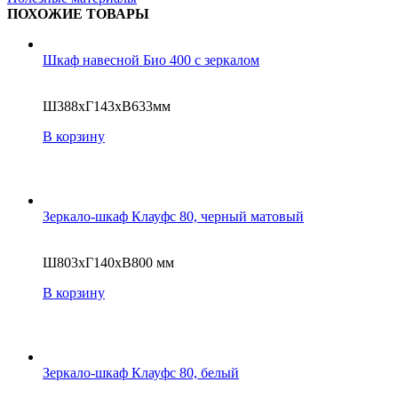
ПОХОЖИЕ ТОВАРЫ
Шкаф навесной Био 400 с зеркалом
Ш388хГ143хВ633мм
В корзину
Зеркало-шкаф Клауфс 80, черный матовый
Ш803хГ140хВ800 мм
В корзину
Зеркало-шкаф Клауфс 80, белый