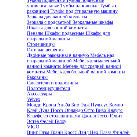
Тумбы подвесные
Тумбы подвесные
универсальные
Тумбы напольные
Тумбы с
раковиной
Тумбы под стиральную машину
Зеркала для ванной комнаты
Зеркала с подсветкой
Зеркальные шкафы
Шкафы для ванной комнаты
Пеналы
Шкафы подвесные
Шкафы для
стиральной машины
Столешницы
Готовые решения
Двойные раковины в ванную
Мебель над
стиральной машиной
Мебель для маленькой
ванной комнаты
Мебель для средней ванной
комнаты
Мебель для большой ванной комнаты
Раковины
Смесители и водосливы
Полотенцесушители
Аксессуары
Velvex
Монди
Крона
Альба
Био
Эдж
Пульсус
Компо
Клэй
Луна
Поссэ
Орландо
Отто
Визо
Клауфс
Клауфс со столешницами
Джилл
Гессо
Юнит
Эстеа
Фелэй
Гелоу
VIGO
Винг
Глэм
Грани
Кросс
Лэнд
Нео
Плаза
Финлэй