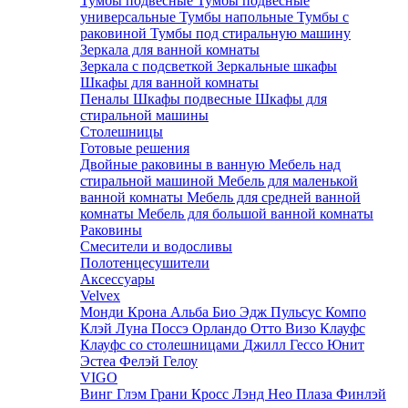
Тумбы подвесные
Тумбы подвесные
универсальные
Тумбы напольные
Тумбы с
раковиной
Тумбы под стиральную машину
Зеркала для ванной комнаты
Зеркала с подсветкой
Зеркальные шкафы
Шкафы для ванной комнаты
Пеналы
Шкафы подвесные
Шкафы для
стиральной машины
Столешницы
Готовые решения
Двойные раковины в ванную
Мебель над
стиральной машиной
Мебель для маленькой
ванной комнаты
Мебель для средней ванной
комнаты
Мебель для большой ванной комнаты
Раковины
Смесители и водосливы
Полотенцесушители
Аксессуары
Velvex
Монди
Крона
Альба
Био
Эдж
Пульсус
Компо
Клэй
Луна
Поссэ
Орландо
Отто
Визо
Клауфс
Клауфс со столешницами
Джилл
Гессо
Юнит
Эстеа
Фелэй
Гелоу
VIGO
Винг
Глэм
Грани
Кросс
Лэнд
Нео
Плаза
Финлэй