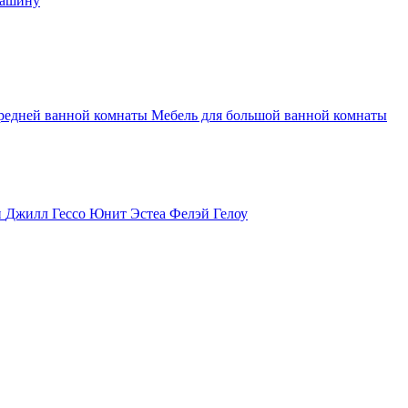
машину
средней ванной комнаты
Мебель для большой ванной комнаты
и
Джилл
Гессо
Юнит
Эстеа
Фелэй
Гелоу