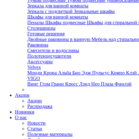
Тумбы подвесные
Тумбы подвесные универсальны
Зеркала для ванной комнаты
Зеркала с подсветкой
Зеркальные шкафы
Шкафы для ванной комнаты
Пеналы
Шкафы подвесные
Шкафы для стиральной
Столешницы
Готовые решения
Двойные раковины в ванную
Мебель над стираль
Раковины
Смесители и водосливы
Полотенцесушители
Аксессуары
Velvex
Монди
Крона
Альба
Био
Эдж
Пульсус
Компо
Клэй
VIGO
Винг
Глэм
Грани
Кросс
Лэнд
Нео
Плаза
Финлэй
Акции
Акции
Распродажа
Новинки
О нас
Новости
Статьи
Полезные материалы