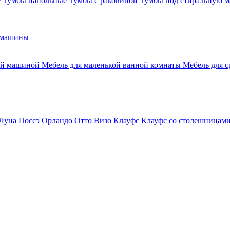
е
Тумбы напольные
Тумбы с раковиной
Тумбы под стиральную 
 машины
ной машиной
Мебель для маленькой ванной комнаты
Мебель для 
Луна
Поссэ
Орландо
Отто
Визо
Клауфс
Клауфс со столешницам