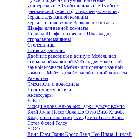
Тумбы подвесные
Тумбы подвесные
универсальные
Тумбы напольные
Тумбы с
раковиной
Тумбы под стиральную машину
Зеркала для ванной комнаты
Зеркала с подсветкой
Зеркальные шкафы
Шкафы для ванной комнаты
Пеналы
Шкафы подвесные
Шкафы для
стиральной машины
Столешницы
Готовые решения
Двойные раковины в ванную
Мебель над
стиральной машиной
Мебель для маленькой
ванной комнаты
Мебель для средней ванной
комнаты
Мебель для большой ванной комнаты
Раковины
Смесители и водосливы
Полотенцесушители
Аксессуары
Velvex
Монди
Крона
Альба
Био
Эдж
Пульсус
Компо
Клэй
Луна
Поссэ
Орландо
Отто
Визо
Клауфс
Клауфс со столешницами
Джилл
Гессо
Юнит
Эстеа
Фелэй
Гелоу
VIGO
Винг
Глэм
Грани
Кросс
Лэнд
Нео
Плаза
Финлэй