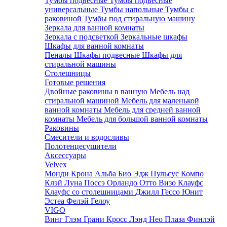
Тумбы подвесные
Тумбы подвесные
универсальные
Тумбы напольные
Тумбы с
раковиной
Тумбы под стиральную машину
Зеркала для ванной комнаты
Зеркала с подсветкой
Зеркальные шкафы
Шкафы для ванной комнаты
Пеналы
Шкафы подвесные
Шкафы для
стиральной машины
Столешницы
Готовые решения
Двойные раковины в ванную
Мебель над
стиральной машиной
Мебель для маленькой
ванной комнаты
Мебель для средней ванной
комнаты
Мебель для большой ванной комнаты
Раковины
Смесители и водосливы
Полотенцесушители
Аксессуары
Velvex
Монди
Крона
Альба
Био
Эдж
Пульсус
Компо
Клэй
Луна
Поссэ
Орландо
Отто
Визо
Клауфс
Клауфс со столешницами
Джилл
Гессо
Юнит
Эстеа
Фелэй
Гелоу
VIGO
Винг
Глэм
Грани
Кросс
Лэнд
Нео
Плаза
Финлэй