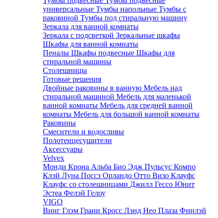
Тумбы подвесные
Тумбы подвесные
универсальные
Тумбы напольные
Тумбы с
раковиной
Тумбы под стиральную машину
Зеркала для ванной комнаты
Зеркала с подсветкой
Зеркальные шкафы
Шкафы для ванной комнаты
Пеналы
Шкафы подвесные
Шкафы для
стиральной машины
Столешницы
Готовые решения
Двойные раковины в ванную
Мебель над
стиральной машиной
Мебель для маленькой
ванной комнаты
Мебель для средней ванной
комнаты
Мебель для большой ванной комнаты
Раковины
Смесители и водосливы
Полотенцесушители
Аксессуары
Velvex
Монди
Крона
Альба
Био
Эдж
Пульсус
Компо
Клэй
Луна
Поссэ
Орландо
Отто
Визо
Клауфс
Клауфс со столешницами
Джилл
Гессо
Юнит
Эстеа
Фелэй
Гелоу
VIGO
Винг
Глэм
Грани
Кросс
Лэнд
Нео
Плаза
Финлэй