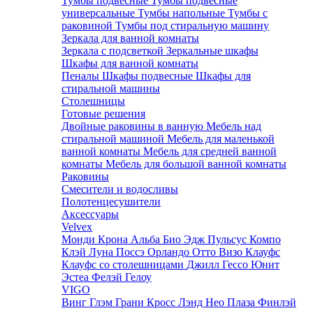
Тумбы подвесные
Тумбы подвесные
универсальные
Тумбы напольные
Тумбы с
раковиной
Тумбы под стиральную машину
Зеркала для ванной комнаты
Зеркала с подсветкой
Зеркальные шкафы
Шкафы для ванной комнаты
Пеналы
Шкафы подвесные
Шкафы для
стиральной машины
Столешницы
Готовые решения
Двойные раковины в ванную
Мебель над
стиральной машиной
Мебель для маленькой
ванной комнаты
Мебель для средней ванной
комнаты
Мебель для большой ванной комнаты
Раковины
Смесители и водосливы
Полотенцесушители
Аксессуары
Velvex
Монди
Крона
Альба
Био
Эдж
Пульсус
Компо
Клэй
Луна
Поссэ
Орландо
Отто
Визо
Клауфс
Клауфс со столешницами
Джилл
Гессо
Юнит
Эстеа
Фелэй
Гелоу
VIGO
Винг
Глэм
Грани
Кросс
Лэнд
Нео
Плаза
Финлэй