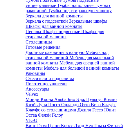
Тумбы подвесные
Тумбы подвесные
универсальные
Тумбы напольные
Тумбы с
раковиной
Тумбы под стиральную машину
Зеркала для ванной комнаты
Зеркала с подсветкой
Зеркальные шкафы
Шкафы для ванной комнаты
Пеналы
Шкафы подвесные
Шкафы для
стиральной машины
Столешницы
Готовые решения
Двойные раковины в ванную
Мебель над
стиральной машиной
Мебель для маленькой
ванной комнаты
Мебель для средней ванной
комнаты
Мебель для большой ванной комнаты
Раковины
Смесители и водосливы
Полотенцесушители
Аксессуары
Velvex
Монди
Крона
Альба
Био
Эдж
Пульсус
Компо
Клэй
Луна
Поссэ
Орландо
Отто
Визо
Клауфс
Клауфс со столешницами
Джилл
Гессо
Юнит
Эстеа
Фелэй
Гелоу
VIGO
Винг
Глэм
Грани
Кросс
Лэнд
Нео
Плаза
Финлэй