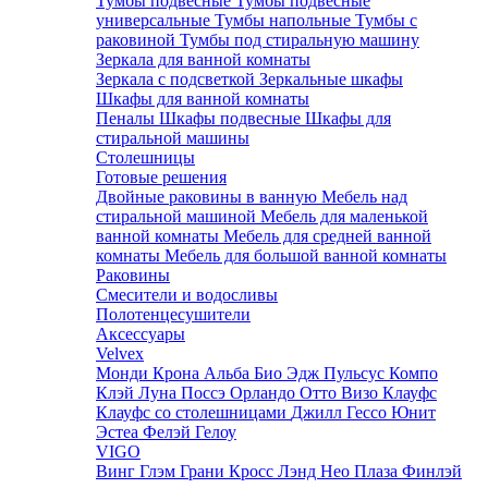
Тумбы подвесные
Тумбы подвесные
универсальные
Тумбы напольные
Тумбы с
раковиной
Тумбы под стиральную машину
Зеркала для ванной комнаты
Зеркала с подсветкой
Зеркальные шкафы
Шкафы для ванной комнаты
Пеналы
Шкафы подвесные
Шкафы для
стиральной машины
Столешницы
Готовые решения
Двойные раковины в ванную
Мебель над
стиральной машиной
Мебель для маленькой
ванной комнаты
Мебель для средней ванной
комнаты
Мебель для большой ванной комнаты
Раковины
Смесители и водосливы
Полотенцесушители
Аксессуары
Velvex
Монди
Крона
Альба
Био
Эдж
Пульсус
Компо
Клэй
Луна
Поссэ
Орландо
Отто
Визо
Клауфс
Клауфс со столешницами
Джилл
Гессо
Юнит
Эстеа
Фелэй
Гелоу
VIGO
Винг
Глэм
Грани
Кросс
Лэнд
Нео
Плаза
Финлэй