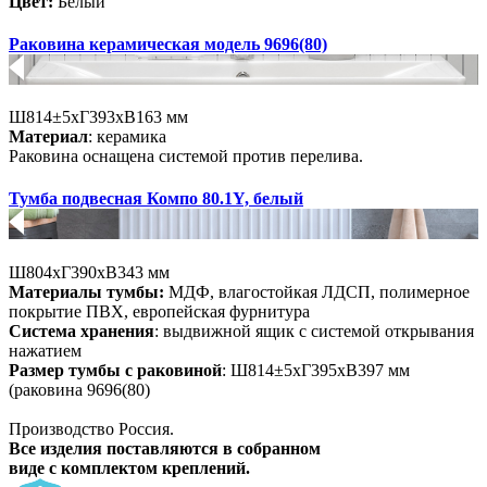
Цвет:
Белый
Раковина керамическая модель 9696(80)
Ш814±5хГ393хВ163 мм
Материал
: керамика
Раковина оснащена системой против перелива.
Тумба подвесная Компо 80.1Y, белый
Ш804хГ390хВ343 мм
Материалы тумбы:
МДФ
, влагостойкая ЛДСП, полимерное
покрытие ПВХ, европейская фурнитура
Система хранения
: выдвижной ящик с системой открывания
нажатием
Размер тумбы с раковиной
: Ш814±5хГ395хВ397 мм
(раковина 9696(80)
Производство Россия.
Все изделия поставляются в собранном
виде с комплектом креплений.