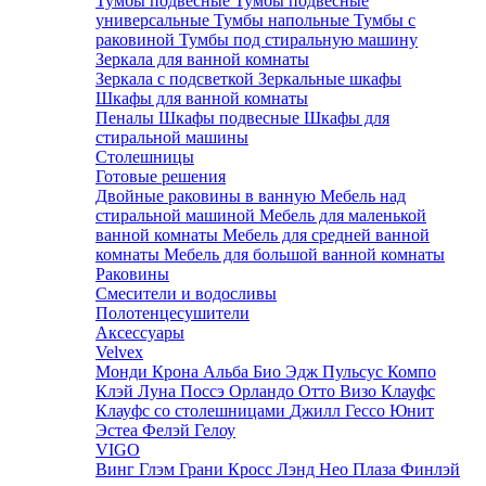
Тумбы подвесные
Тумбы подвесные
универсальные
Тумбы напольные
Тумбы с
раковиной
Тумбы под стиральную машину
Зеркала для ванной комнаты
Зеркала с подсветкой
Зеркальные шкафы
Шкафы для ванной комнаты
Пеналы
Шкафы подвесные
Шкафы для
стиральной машины
Столешницы
Готовые решения
Двойные раковины в ванную
Мебель над
стиральной машиной
Мебель для маленькой
ванной комнаты
Мебель для средней ванной
комнаты
Мебель для большой ванной комнаты
Раковины
Смесители и водосливы
Полотенцесушители
Аксессуары
Velvex
Монди
Крона
Альба
Био
Эдж
Пульсус
Компо
Клэй
Луна
Поссэ
Орландо
Отто
Визо
Клауфс
Клауфс со столешницами
Джилл
Гессо
Юнит
Эстеа
Фелэй
Гелоу
VIGO
Винг
Глэм
Грани
Кросс
Лэнд
Нео
Плаза
Финлэй