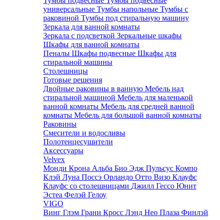
Тумбы подвесные
Тумбы подвесные
универсальные
Тумбы напольные
Тумбы с
раковиной
Тумбы под стиральную машину
Зеркала для ванной комнаты
Зеркала с подсветкой
Зеркальные шкафы
Шкафы для ванной комнаты
Пеналы
Шкафы подвесные
Шкафы для
стиральной машины
Столешницы
Готовые решения
Двойные раковины в ванную
Мебель над
стиральной машиной
Мебель для маленькой
ванной комнаты
Мебель для средней ванной
комнаты
Мебель для большой ванной комнаты
Раковины
Смесители и водосливы
Полотенцесушители
Аксессуары
Velvex
Монди
Крона
Альба
Био
Эдж
Пульсус
Компо
Клэй
Луна
Поссэ
Орландо
Отто
Визо
Клауфс
Клауфс со столешницами
Джилл
Гессо
Юнит
Эстеа
Фелэй
Гелоу
VIGO
Винг
Глэм
Грани
Кросс
Лэнд
Нео
Плаза
Финлэй