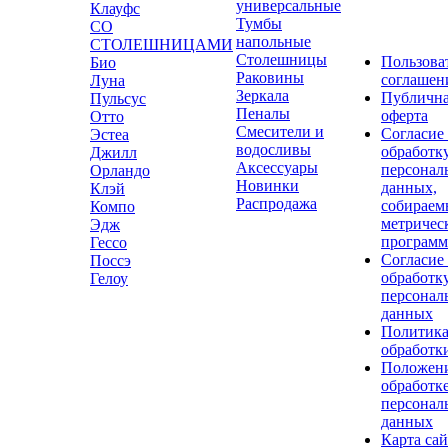
универсальные
Клауфс
Тумбы
СО
напольные
СТОЛЕШНИЦАМИ
Столешницы
Пользова
Био
Раковины
соглашен
Луна
Зеркала
Публичн
Пульсус
Пеналы
оферта
Отто
Смесители и
Согласие
Эстеа
водосливы
обработк
Джилл
Аксессуары
персонал
Орландо
Новинки
данных,
Клэй
Распродажа
собираем
Компо
метричес
Эдж
програм
Гессо
Согласие
Поссэ
обработк
Гелоу
персонал
данных
Политик
обработк
Положени
обработк
персонал
данных
Карта сай