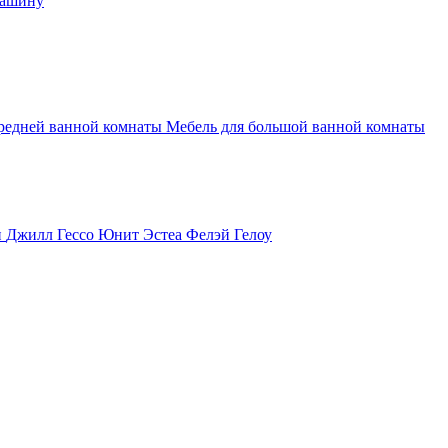
машину
средней ванной комнаты
Мебель для большой ванной комнаты
и
Джилл
Гессо
Юнит
Эстеа
Фелэй
Гелоу