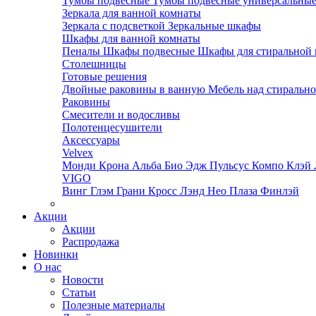
Тумбы подвесные
Тумбы подвесные универсальны
Зеркала для ванной комнаты
Зеркала с подсветкой
Зеркальные шкафы
Шкафы для ванной комнаты
Пеналы
Шкафы подвесные
Шкафы для стиральной
Столешницы
Готовые решения
Двойные раковины в ванную
Мебель над стираль
Раковины
Смесители и водосливы
Полотенцесушители
Аксессуары
Velvex
Монди
Крона
Альба
Био
Эдж
Пульсус
Компо
Клэй
VIGO
Винг
Глэм
Грани
Кросс
Лэнд
Нео
Плаза
Финлэй
Акции
Акции
Распродажа
Новинки
О нас
Новости
Статьи
Полезные материалы