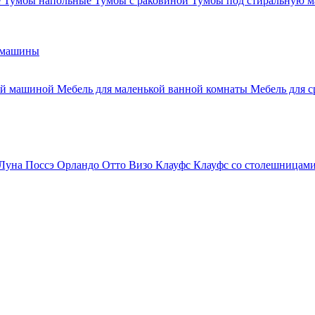
е
Тумбы напольные
Тумбы с раковиной
Тумбы под стиральную 
 машины
ной машиной
Мебель для маленькой ванной комнаты
Мебель для 
Луна
Поссэ
Орландо
Отто
Визо
Клауфс
Клауфс со столешницам