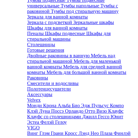
Тумбы подвесные
Тумбы подвесные
универсальные
Тумбы напольные
Тумбы с
раковиной
Тумбы под стиральную машину
Зеркала для ванной комнаты
Зеркала с подсветкой
Зеркальные шкафы
Шкафы для ванной комнаты
Пеналы
Шкафы подвесные
Шкафы для
стиральной машины
Столешницы
Готовые решения
Двойные раковины в ванную
Мебель над
стиральной машиной
Мебель для маленькой
ванной комнаты
Мебель для средней ванной
комнаты
Мебель для большой ванной комнаты
Раковины
Смесители и водосливы
Полотенцесушители
Аксессуары
Velvex
Монди
Крона
Альба
Био
Эдж
Пульсус
Компо
Клэй
Луна
Поссэ
Орландо
Отто
Визо
Клауфс
Клауфс со столешницами
Джилл
Гессо
Юнит
Эстеа
Фелэй
Гелоу
VIGO
Винг
Глэм
Грани
Кросс
Лэнд
Нео
Плаза
Финлэй