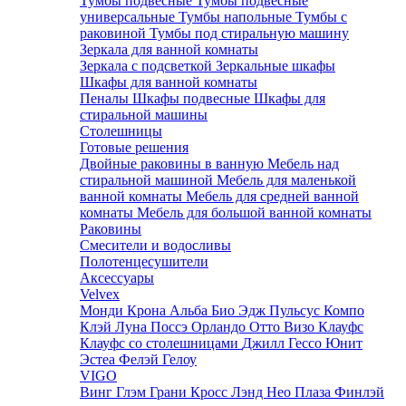
Тумбы подвесные
Тумбы подвесные
универсальные
Тумбы напольные
Тумбы с
раковиной
Тумбы под стиральную машину
Зеркала для ванной комнаты
Зеркала с подсветкой
Зеркальные шкафы
Шкафы для ванной комнаты
Пеналы
Шкафы подвесные
Шкафы для
стиральной машины
Столешницы
Готовые решения
Двойные раковины в ванную
Мебель над
стиральной машиной
Мебель для маленькой
ванной комнаты
Мебель для средней ванной
комнаты
Мебель для большой ванной комнаты
Раковины
Смесители и водосливы
Полотенцесушители
Аксессуары
Velvex
Монди
Крона
Альба
Био
Эдж
Пульсус
Компо
Клэй
Луна
Поссэ
Орландо
Отто
Визо
Клауфс
Клауфс со столешницами
Джилл
Гессо
Юнит
Эстеа
Фелэй
Гелоу
VIGO
Винг
Глэм
Грани
Кросс
Лэнд
Нео
Плаза
Финлэй