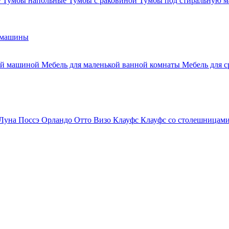
е
Тумбы напольные
Тумбы с раковиной
Тумбы под стиральную 
 машины
ной машиной
Мебель для маленькой ванной комнаты
Мебель для 
Луна
Поссэ
Орландо
Отто
Визо
Клауфс
Клауфс со столешницам