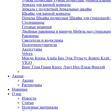
Тумбы подвесные
Тумбы подвесные универсальны
Зеркала для ванной комнаты
Зеркала с подсветкой
Зеркальные шкафы
Шкафы для ванной комнаты
Пеналы
Шкафы подвесные
Шкафы для стиральной
Столешницы
Готовые решения
Двойные раковины в ванную
Мебель над стираль
Раковины
Смесители и водосливы
Полотенцесушители
Аксессуары
Velvex
Монди
Крона
Альба
Био
Эдж
Пульсус
Компо
Клэй
VIGO
Винг
Глэм
Грани
Кросс
Лэнд
Нео
Плаза
Финлэй
Акции
Акции
Распродажа
Новинки
О нас
Новости
Статьи
Полезные материалы