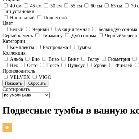
40 см
45 см
50 см
55 см
60 см
65 см
70 
Тип установки
Напольный
Подвесной
Цвет
Белый
Чёрный
Акация темная
Белый/дуб сонома
Серый камень
Тирамису
Дуб сонома
Черный/дерево
Категории
Комплекты
Распродажа
Тумбы
Коллекция
Альба
Био
Визо
Винг
Гелоу
Геометрия
Нео
Отто
Поссэ
Пульсус
Урбан
Финлей
Производитель
VELVEX
VIGO
Сортировать
Подвесные тумбы в ванную к