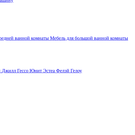
машину
средней ванной комнаты
Мебель для большой ванной комнаты
и
Джилл
Гессо
Юнит
Эстеа
Фелэй
Гелоу