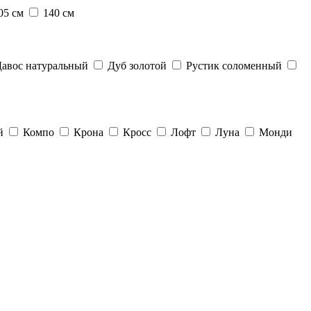
05 см
140 см
Давос натуральный
Дуб золотой
Рустик соломенный
й
Компо
Крона
Кросс
Лофт
Луна
Монди