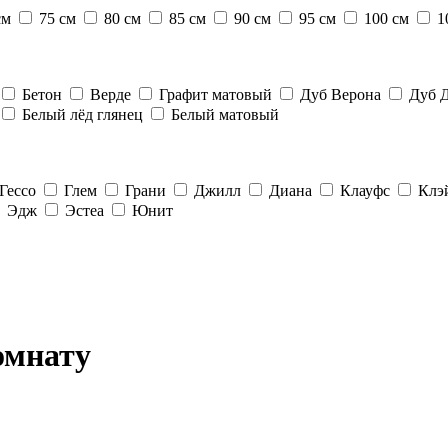
см
75 см
80 см
85 см
90 см
95 см
100 см
1
Бетон
Верде
Графит матовый
Дуб Верона
Дуб 
Белый лёд глянец
Белый матовый
Гессо
Глем
Грани
Джилл
Диана
Клауфс
Клэ
Эдж
Эстеа
Юнит
омнату