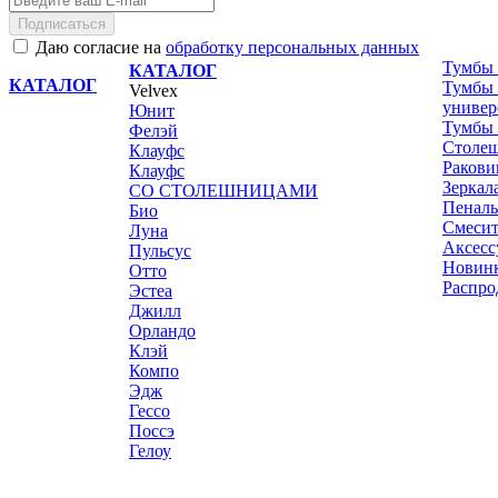
Подписаться
Даю согласие на
обработку персональных данных
Тумбы 
КАТАЛОГ
КАТАЛОГ
Тумбы 
Velvex
универ
Юнит
Тумбы 
Фелэй
Столе
Клауфс
Раков
Клауфс
Зеркал
СО СТОЛЕШНИЦАМИ
Пенал
Био
Смесит
Луна
Аксесс
Пульсус
Новин
Отто
Распро
Эстеа
Джилл
Орландо
Клэй
Компо
Эдж
Гессо
Поссэ
Гелоу