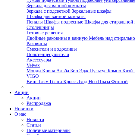
Тумбы подвесные
Тумбы подвесные универсальны
Зеркала для ванной комнаты
Зеркала с подсветкой
Зеркальные шкафы
Шкафы для ванной комнаты
Пеналы
Шкафы подвесные
Шкафы для стиральной
Столешницы
Готовые решения
Двойные раковины в ванную
Мебель над стираль
Раковины
Смесители и водосливы
Полотенцесушители
Аксессуары
Velvex
Монди
Крона
Альба
Био
Эдж
Пульсус
Компо
Клэй
VIGO
Винг
Глэм
Грани
Кросс
Лэнд
Нео
Плаза
Финлэй
Акции
Акции
Распродажа
Новинки
О нас
Новости
Статьи
Полезные материалы