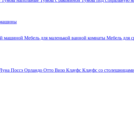
е
Тумбы напольные
Тумбы с раковиной
Тумбы под стиральную 
 машины
ной машиной
Мебель для маленькой ванной комнаты
Мебель для 
Луна
Поссэ
Орландо
Отто
Визо
Клауфс
Клауфс со столешницам