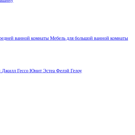
машину
средней ванной комнаты
Мебель для большой ванной комнаты
и
Джилл
Гессо
Юнит
Эстеа
Фелэй
Гелоу