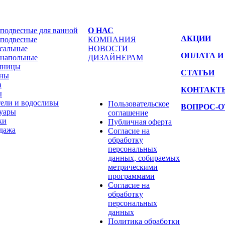
подвесные для ванной
О НАС
АКЦИИ
подвесные
КОМПАНИЯ
сальные
НОВОСТИ
ОПЛАТА И
напольные
ДИЗАЙНЕРАМ
шницы
СТАТЬИ
ины
а
КОНТАКТ
ы
ели и водосливы
Пользовательское
ВОПРОС-О
уары
соглашение
ки
Публичная оферта
дажа
Согласие на
обработку
персональных
данных, собираемых
метрическими
программами
Согласие на
обработку
персональных
данных
Политика обработки