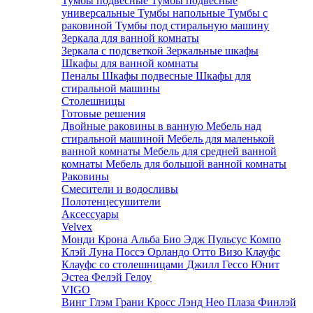
Тумбы подвесные
Тумбы подвесные
универсальные
Тумбы напольные
Тумбы с
раковиной
Тумбы под стиральную машину
Зеркала для ванной комнаты
Зеркала с подсветкой
Зеркальные шкафы
Шкафы для ванной комнаты
Пеналы
Шкафы подвесные
Шкафы для
стиральной машины
Столешницы
Готовые решения
Двойные раковины в ванную
Мебель над
стиральной машиной
Мебель для маленькой
ванной комнаты
Мебель для средней ванной
комнаты
Мебель для большой ванной комнаты
Раковины
Смесители и водосливы
Полотенцесушители
Аксессуары
Velvex
Монди
Крона
Альба
Био
Эдж
Пульсус
Компо
Клэй
Луна
Поссэ
Орландо
Отто
Визо
Клауфс
Клауфс со столешницами
Джилл
Гессо
Юнит
Эстеа
Фелэй
Гелоу
VIGO
Винг
Глэм
Грани
Кросс
Лэнд
Нео
Плаза
Финлэй