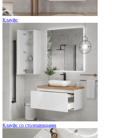
Клауфс
Клауфс со столешницами